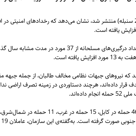
این گزارش که روز سه‌شنبه (27 سنبله) منتشر شد، نشان می‌دهد که رخدادهای امن
یش یافته است.
 که نیروهای جبهات نظامی مخالف طالبان، از جمله جبهه مق
هدف قرار داده‌اند، هرچند دستاوردی در زمینه تصرف اراضی نداشت
در مجموع 58 حمله، از جمله 46 حمله در کابل، 5
در 