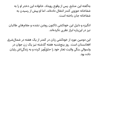
به‌گفته این منابع، پس از وقوع رویداد، خانواده این دختر او را به
شفاخانه حوزوی کندز انتقال داده‌اند، اما او پیش از رسیدن به
شفاخانه جان باخته است.
انگیزه و دلیل این خودکشی تاکنون روشن نشده و مقام‌های طالبان
نیز در این‌باره ابراز نظری نکرده‌اند.
این دومین مورد از خودکشی زنان در کمتر از یک هفته در شمال‌شرق
افغانستان است. روز پنج‌شنبه هفته گذشته نیز یک زن جوان در
ولسوالی بنگی ولایت تخار خود را حلق‌آویز کرده و به زندگی‌اش پایان
داده بود.
گفتنی است که با بازگشت طالبان به قدرت در سال 2021،
گزارش‌های نگران‌کننده‌ای از افزایش موارد خودکشی میان دختران
نوجوان و زنان جوان در افغانستان منتشر شده است.
شماره تماس:
9598-704 (608) 1
+
ایمیل
info@zantvnetwork.com
:
© 2026 Zan TV. All rights reserved.