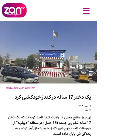
Photo: Abdullah Sahil/AP
یک دختر 17 ساله در کندز خودکشی کرد
۱۷ حمل ۱۴۰۴
زن نیوز
زن نیوز: منابع محلی در ولایت کندز تأیید کرده‌اند که یک دختر
17 ساله شام روز جمعه (15 حمل) در منطقه "دوبلوله" از
مربوطات ناحیه دوم شهر کندز، خود را حلق‌آویز کرده و به
زنده‌گی‌اش پایان داده است.