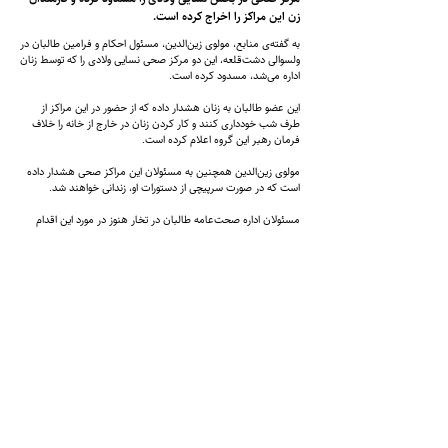
زن این مراکز را اخراج کرده است.
به گفته‌ی منابع، مولوی زین‌الدین، مسئول احکام و فرامین طالبان در
ولسوالی دشت‌قلعه، این دو مرکز صحی نسایی ولادی را که توسط زنان
اداره می‌شد، مسدود کرده است.
این عضو طالبان به زنان هشدار داده که از حضور در این مراکز از
طرف شب خودداری کنند و کار کردن زنان در خارج از خانه را خلاف
فرمان رهبر این گروه اعلام کرده است.
مولوی زین‌الدین همچنین به مسئولان این مراکز صحی هشدار داده
است که در صورت سرپیچی از دستورات او، زندانی خواهند شد.
مسئولان اداره صحت‌عامه طالبان در تخار هنوز در مورد این اقدام
اظهار نظری نکرده‌اند.
گفتنی است که پیش از این، طالبان در این ولایت اقدام به جداسازی
بخش‌های کاری زنان و مردان در شفاخانه‌ها کرده بودند.
شماره تماس:
9598-704 (608) 1
+
ایمیل
info@zantvnetwork.com
: