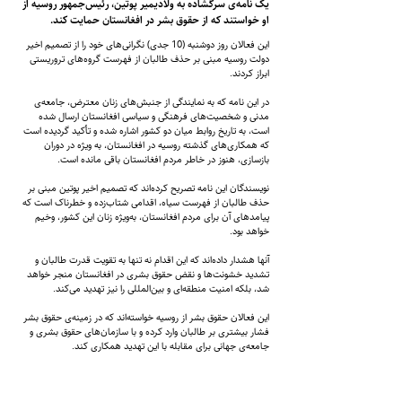
یک نامه‌ی سرگشاده به ولادیمیر پوتین، ‌رئیس‌جمهور روسیه از
او خواستند که از حقوق بشر در افغانستان حمایت کند.
این فعالان روز دوشنبه (10 جدی) نگرانی‌های خود را از تصمیم اخیر
دولت روسیه مبنی بر حذف طالبان از فهرست گروه‌های تروریستی
ابراز کردند.
در این نامه که به نمایندگی از جنبش‌های زنان معترض، جامعه‌ی
مدنی و شخصیت‌های فرهنگی و سیاسی افغانستان ارسال شده
است، به تاریخ روابط میان دو کشور اشاره شده و تأکید گردیده است
که همکاری‌های گذشته روسیه در افغانستان، به ویژه در دوران
بازسازی، هنوز در خاطر مردم افغانستان باقی مانده است.
نویسندگان این نامه تصریح کرده‌اند که تصمیم اخیر پوتین مبنی بر
حذف طالبان از فهرست سیاه، اقدامی شتاب‌زده و خطرناک است که
پیامدهای آن برای مردم افغانستان، به‌ویژه زنان این کشور، وخیم
خواهد بود.
آنها هشدار داده‌اند که این اقدام نه تنها به تقویت قدرت طالبان و
تشدید خشونت‌ها و نقض حقوق بشری در افغانستان منجر خواهد
شد، بلکه امنیت منطقه‌ای و بین‌المللی را نیز تهدید می‌کند.
این فعالان حقوق بشر از روسیه خواسته‌اند که در زمینه‌ی حقوق بشر
فشار بیشتری بر طالبان وارد کرده و با سازمان‌های حقوق بشری و
جامعه‌ی جهانی برای مقابله با این تهدید همکاری کند.
آنها همچنین تأکید کرده‌اند که روسیه به‌عنوان یکی از اعضای دائمی
شورای امنیت سازمان ملل متحد باید نقش پررنگ‌تری در حمایت از