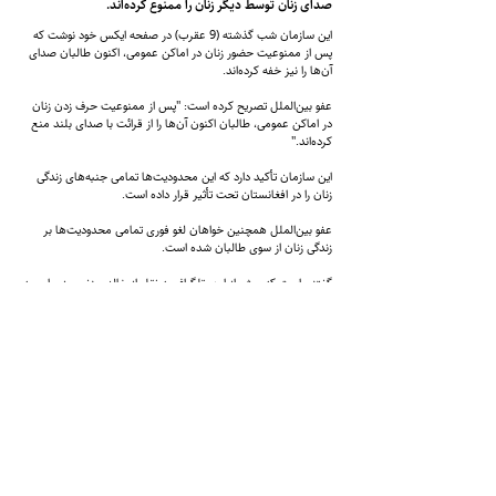
صدای زنان توسط دیگر زنان را ممنوع کرده‌اند.
این سازمان شب گذشته (9 عقرب) در صفحه ایکس خود نوشت که
پس از ممنوعیت حضور زنان در اماکن‌ عمومی، اکنون طالبان صدای
آن‌ها را نیز خفه کرده‌اند.
عفو بین‌الملل تصریح کرده است: "پس از ممنوعیت حرف زدن زنان
در اماکن عمومی، طالبان اکنون آن‌ها را از قرائت با صدای بلند منع
کرده‌اند."
این سازمان تأکید دارد که این محدودیت‌ها تمامی جنبه‌های زندگی
زنان را در افغانستان تحت تأثیر قرار داده است.
عفو بین‌الملل همچنین خواهان لغو فوری تمامی محدودیت‌ها بر
زندگی زنان از سوی طالبان شده است.
گفتنی است که پیش از این، تلگراف به نقل از خالد حنفی، وزیر امر به
معروف و نهی از منکر طالبان، گزارش داده بود که صدای بلند زنان
بالغ را در کشور ممنوع می‌کند و این قوانین به تدریج بر شهروندان
کشور اجرایی خواهد گردید. طالبان صدا، صورت و حضور زنان در
اماکن عمومی را جرم تلقی کرده‌اند.