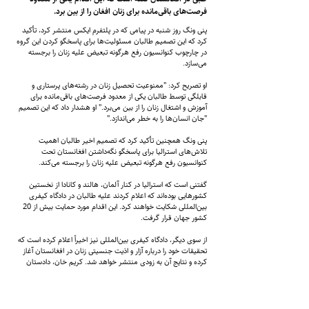
فرصت‌های باقی‌مانده برای زنان افغان را از بین برد.
پنی ونگ روز شنبه در پیامی که در پلتفرم ایکس منتشر کرد، تأکید
کرد که این تصمیم طالبان مسئولیت‌ها برای پاسخگو کردن این گروه
در چارچوب کنوانسیون رفع هرگونه تبعیض علیه زنان را برجسته‌
می‌سازد.
او تصریح کرد: "ممنوعیت تحصیل زنان در رشته‌های پرستاری و
قابلگی توسط طالبان یکی از معدود فرصت‌های باقی‌مانده برای
آموزش و اشتغال زنان را از بین می‌برد." او هشدار داد که این تصمیم
"جان انسان‌ها را به خطر می‌اندازد."
پنی ونگ همچنین تأکید کرد که تصمیم اخیر طالبان اهمیت
تلاش‌های استرالیا برای پاسخگو نگه‌داشتن افغانستان تحت
کنوانسیون رفع هرگونه تبعیض علیه زنان را برجسته می‌کند.
گفتنی است که استرالیا در کنار آلمان، هالند و کانادا از نخستین
کشورهایی بوده‌اند که اعلام کردند علیه طالبان در دادگاه کیفری
بین‌المللی شکایت خواهند کرد. این اقدام مورد حمایت بیش از 20
کشور جهان قرار گرفت.
از سوی دیگر، دادگاه کیفری بین‌المللی نیز اخیراً اعلام کرده است که
تحقیقات خود را درباره آزار و اذیت جنسیتی زنان در افغانستان آغاز
کرده و نتایج آن به زودی منتشر خواهد شد. کریم خان، دادستان
ارشد این دادگاه، در روزهای اخیر با تعدادی از زنان فعال افغان دیدار
کرده و به آن‌ها اطمینان داده که خبرهای خوبی در راه است.
این در حالی است که رهبر طالبان هفته گذشته مؤسسات آموزشی