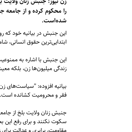
زن نیوز: جنبش زنان ولایت بل
را محکوم کرده و از جامعه جها
شده‌است.
ابتدایی‌ترین حقوق انسانی، ش
این جنبش با اشاره به ممنوعیت 
زندگی میلیون‌ها زن، بلکه معیش
بیانیه افزوده: "سیاست‌های زن‌ست
فقر و محرومیت کشانده است."
جنبش زنان ولایت بلخ از جامعه
سکوت نکنند و برای رفع این بحر
مقاومت، برابری و عدالت برای ز