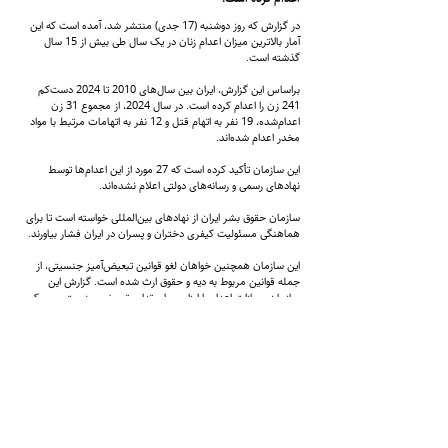
در گزارش که روز دوشنبه (17 جدی) منتشر شد، آمده است که این
آمار بالاترین میزان اعدام زنان در یک سال طی بیش از 15 سال
گذشته است.
براساس این گزارش، ایران بین سال‌های 2010 تا 2024 دست‌کم
241 زن را اعدام کرده است. در سال 2024، از مجموع 31 زن
اعدام‌شده، 19 نفر به اتهام قتل و 12 نفر به اتهامات مرتبط با مواد
مخدر اعدام شده‌اند.
این سازمان تأکید کرده است که 27 مورد از این اعدام‌ها توسط
نهادهای رسمی و رسانه‌های دولتی اعلام نشده‌اند.
سازمان حقوق بشر ایران از نهادهای بین‌المللی خواسته است تا برای
هماهنگی مسئولیت کیفری دختران و پسران در ایران فشار بیاورند.
این سازمان همچنین خواهان لغو قوانین تبعیض‌آمیز جنسیتی، از
جمله قوانین مربوط به دیه و حقوق ارث شده است. گزارش این
سازمان مجازات اعدام را ابزاری برای تداوم تبعیض جنسیتی و سرکوب
زنان در ایران می‌داند.
گفتنی است که در ماه‌های اخیر جمهوری اسلامی ایران شمار زیادی،
از جمله شهروندان افغانستان را به اتهامات
مختلف اعدام کرده است.