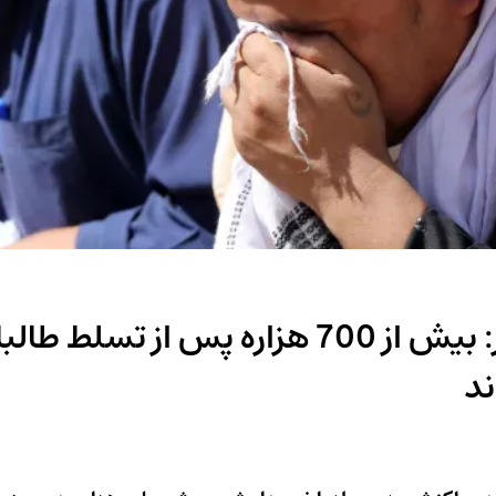
دیده‌بان حقوق بشر: بیش از 700 هزاره پس از
د