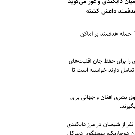
یان دایکندی و غور می‌گوید
 از 700 هزاره در پی حملات هدفمند داعش کشته
این نهاد جمعه‌شب (23 سنبله) با انتشار بیانیه‌ای تأکید کرد که گروه داعش طی این مدت 17 حمله هدفمند بر اماکن
ی را برای حفظ جان اقلیت‌های
 تعامل دارند خواسته است تا
ق بشری افغان و جهانی برای
گیرند.
شایان ذکر است که حمله اخیر گروه داعش که منجر به کشته شدن 14 نفر و زخمی شدن 6 نفر از شیعیان در مرز دایکندی
فان دوجاریک، سخنگوی دبیرکل