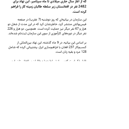
که از آغاز سال جاری میلادی تا ماه سپتامبر، این نهاد برای
2482 نفر در افغانستان زیر سلطه طالبان زمینه کار را فراهم
کرده است.
این سازمان در بیانیه‌ای که روز دوشنبه (7 عقرب) در صفحه
فیس‌بوکش منتشر کرد، خاطرنشان کرد که در این مدت از شغل دو
هزار و 67 نفر دیگر نیز حمایت کرده است. همچنین، دو هزار و 226
نفر دیگر در دوره‌های کارآموزی از سوی این سازمان ثبت‌نام شده‌اند.
بر اساس این بیانیه، در 9 ماه گذشته، این نهاد بین‌المللی از
کسب‌وکار 237 افغان با فراهم‌سازی ابراز، پشتیبانی کرده که شامل
128 مرد و بقیه زنان است.
قابل ذکر است که پس از تسلط دوباره طالبان بر افغانستان، این
گروه به استثنای بخش صحت، زنان را از کار در سایر حوزه‌ها محروم
کرده و طی بیش از سه سال گذشته، تعداد زیادی از کارمندان مرد
نظام پیشین را به بهانه‌های مختلف از ادارات دولتی برکنار کرده است.
شماره تماس:
9598-704 (608) 1
+
ایمیل
info@zantvnetwork.com
:
© 2026 Zan TV. All rights reserved.