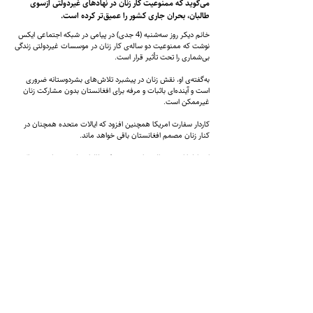
می‌گوید که ممنوعیت کار زنان در نهادهای غیردولتی ازسوی
طالبان، بحران جاری کشور را عمیق‌تر کرده است.
خانم دیکر روز سه‌شنبه (4 جدی) در پیامی در شبکه اجتماعی ایکس
نوشت که ممنوعیت دو ساله‌ی کار زنان در موسسات غیردولتی زندگی
بی‌شماری را تحت تأثیر قرار است.
به‌گفته‌ی او، نقش زنان در پیشبرد تلاش‌های بشردوستانه ضروری
است و آینده‌ای باثبات و مرفه برای افغانستان بدون مشارکت زنان
غیرممکن است.
کاردار سفارت امریکا همچنین افزود که ایالات متحده همچنان در
کنار زنان مصمم افغانستان باقی خواهد ماند.
این اظهارات در حالی بیان می‌شود که طالبان طی بیش از سه سال
گذشته محدودیت‌های گسترده‌ای علیه زنان وضع کرده‌اند. این گروه
زنان و دختران را از تحصیل در مکاتب و دانشگاه‌ها و همچنین از کار
در بسیاری از بخش‌ها، از جمله نهادهای غیردولتی، منع کرده‌اند.
شماره تماس:
9598-704 (608) 1
+
ایمیل
info@zantvnetwork.com
: