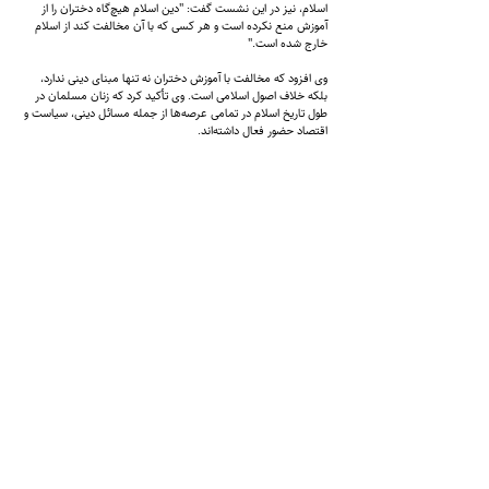
اسلام، نیز در این نشست گفت: "دین اسلام هیچ‌گاه دختران را از
آموزش منع نکرده است و هر کسی که با آن مخالفت کند از اسلام
خارج شده است."
وی افزود که مخالفت با آموزش دختران نه تنها مبنای دینی ندارد،
بلکه خلاف اصول اسلامی است. وی تأکید کرد که زنان مسلمان در
طول تاریخ اسلام در تمامی عرصه‌ها از جمله مسائل دینی، سیاست و
اقتصاد حضور فعال داشته‌اند.
همچنین او خاطرنشان کرده است: "ما ملاحظات دینی برخی‌ها را که
با استفاده از نام اسلام مانع آموزش دختران می‌شوند، رد می‌کنیم."
این اظهارات در حالی مطرح می‌شود که در طول سه سال گذشته،
طالبان مکاتب بالاتر از صنف ششم و دانشگاه‌ها را به روی دختران و
زنان بسته‌اند. این اقدامات طالبان واکنش‌های گسترده‌ای را در سطح
جهانی و ملی به دنبال داشته و بسیاری از نهادهای بین‌المللی و
دولت‌های مختلف خواستار پایان دادن به این محدودیت‌ها شده‌اند.
نشست سازمان همکاری اسلامی با عنوان "آموزش دختران در جوامع
اسلامی" در 22 و 23 جدی در اسلام‌آباد برگزار شد و بیش از 20 وزیر
خارجه کشورهای اسلامی، علمای جهان اسلام و نهادهای بین‌المللی
در آن شرکت کردند.