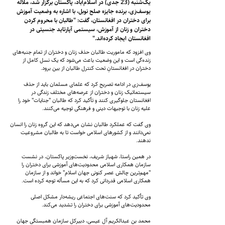
یک‌شنبه (23 جدی) در اسلام‌آباد، پاکستان برگزار شد، ملاله
یوسف‌زی، برنده جایزه صلح نوبل، با اشاره به وضعیت آموزش
برای دختران در افغانستان، گفت: "طالبان با محروم کردن
دختران و زنان از آموزش، سیستمی آپارتاید جنسیتی در
افغانستان ایجاد کرده‌اند."
وی افزود که ماموریت طالبان حذف زنان و دختران از تمام جنبه‌های
زنده‌گی است و این وضعیت باعث می‌شود که یک نسل کامل از
دختران در افغانستانِ تحت کنترل طالبان از بین برود.
یوسف‌زی در ادامه تصریح کرد که علمای مسلمان باید از حذف
سیستماتیک زنان و دختران از عرصه‌های مختلف زندگی در
افغانستان جلوگیری کنند و تأکید کرد که طالبان "جنایات" خود را
علیه زنان با توجیهات دینی و فرهنگی توجیه می‌کنند.
وی گفت که عملکرد طالبان نشان می‌دهد که این گروه زنان را انسان
نمی‌دانند و از کشورهای اسلامی خواست تا به طالبان مشروعیت
ندهند.
در همین راستا، شهباز شریف، نخست‌وزیر پاکستان، در نشست
سازمان همکاری اسلامی محدودیت‌های آموزشی برای دختران را
"مهم‌ترین چالش عصر کنونی جهان اسلام" خواند و از سازمان
همکاری اسلامی قدردانی کرد که به این مسأله توجه کرده است.
وی تأکید کرد که سنت‌های اجتماعی ریشه‌دار مشکل اصلی
محدودیت‌های آموزشی برای دختران را تشدید می‌کند.
محمد بن عبدالکریم آل عیسی، دبیرکل سازمان همبستگی جهان