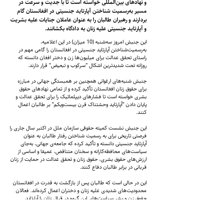
و نهادهای بین‌المللی خواسته است تا با جدیت و سرعت در
مسیر به‌رسمیت شناختن آپارتاید جنسیتی در افغانستان گام
بردارند و رهبران طالبان را به عنوان عاملان جنایات علیه بشریت
و آپارتاید جنسیتی علیه زنان به دادگاه بکشانند.
این جنبش امروز سه‌شنبه (10 میزان) در این ‌اعلامیه،
به‌رسمیت‌شناختن آپارتاید جنسیتی در افغانستان را گامی مهم در
راستای تحقق عدالت برای میلیون‌ها زن و دختر افغان دانسته که
روزانه تحت شدیدترین اشکال "سرکوب و تبعیض" قرار دارند.
جنبش شنبه‌های ارغوانی همچنین بر همبستگی جهانی در مبارزه
برای حقوق زنان افغانستان تأکید کرده و از تمامی نهادهای حقوق
بشری خواسته است تا فشارهای دیپلماتیک را برای تحقق عدالت و
پایان دادن "آپارتاید وحشتناک قرن بیست‌ویکم" بر طالبان اعمال
کنند.
این جنبش نشست کمیته حقوقی سازمان ملل در اکتبر سال جاری را
فرصتی تاریخی برای به رسمیت شناختن رفتار طالبان به عنوان
آپارتاید جنسیتی دانسته و تأکید کرده که جامعه‌ی جهانی، به‌جای
سیاست‌های محافظه‌کارانه و سخنان متناقض، عمیقا و اساسی از
ارزش‌های حقوق بشری، حقوق زنان و تحقق عدالت در حمایت از زنان
قربانی در برابر طالبان دفاع کنند.
این در حالی است که طالبان پس از بازگشت به قدرت در افغانستان
محدودیت‌های شدیدی علیه زنان و دختران اعمال کرده‌اند. فعالان
حقوق زن و بشر سیاست‌های این گروه در قبال زنان را آپارتاید
جنسیتی می‌دانند و خواهان به‌رسمیت‌شناختن و جرم‌انگاری آن
هستند.