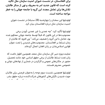
برای افغانستان، در نشست شورای امنیت سازمان ملل تأکید
کرده است که قانون جدید امر به معروف و نهی از منکر طالبان،
تلاش‌ها برای تعامل مجدد این گروه با جامعه جهانی را به خطر
مواجه ساخته است.
اوتونبایوا این سخنان را چهارشنبه‌ (28 سنبله) در نشست شورای
امنیت سازمان ملل درباره افغانستان بیان کرد.
اوتونبایوا تأکید کرد: "چه عمدی یا غیر عمدی، آوردن برخی
محدودیت‌ها در این قانون که قبلاً توسط جامعه جهانی محکوم شده
بود، تعامل با این گروه را تضعیف می‌کند." وی افزود که طالبان از
زمان تسلط بر افغانستان، محدودیت‌های شدیدی را تحت عنوان
قوانین اسلامی‌شان بر زنان افغان اعمال کرده‌اند.
نماینده ویژه دبیر کل سازمان ملل متحد همچنین اظهار داشت که
زنان تحت تسلط طالبان از برخی حقوق اساسی‌ خود مانند تحصیل،
حضور در مکان‌های عمومی و کارکردن در شماری از نهادهای دولتی و
خصوصی محروم هستند.
اوتونبایوا همچنین نشست سوم دوحه را به‌عنوان فرصتی برای طالبان
جهت شنیدن نگرانی‌های کشورهای شرکت‌کننده درباره حقوق بشر،
به‌ویژه محدودیت‌ها علیه زنان و دختران، توصیف کرد و گفت که این
نشست نشانه‌ای از شروع یک گفت‌وگوی معنادار بود. اما طالبان با
تصویب قانون جدید امر به معروف و نهی از منکر، دستاوردهای این
نشست را تضعیف کردند.
گفتنی است که قانون جدید طالبان با انتقادهای شدید داخلی و
خارجی روبه‌رو شده است.