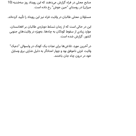
منابع محلی در فراه گزارش می‌دهند که این رویداد روز سه‌شنبه (10
میزان) در روستای "مین جوش" رخ داده است.
مسئولان محلی طالبان در ولایت فراه نیز این رویداد را تأیید کرده‌اند.
این در حالی است که از زمان تسلط دوباره‌ی طالبان بر افغانستان،
موارد زیادی از سقوط کودکان به چاه‌ها، به‌ویژه در ولایت‌های جنوبی
کشور، گزارش شده است.
در آخرین مورد، تلاش‌ها برای نجات یک کودک در ولسوالی "ده‌یک"
ولایت غزنی ناموفق بود و چهار امدادگر به دلیل شارتی برق وسایل
خود در درون چاه جان باختند.
وزارت داخله‌ی طالبان اخیراً دستور داده است که سر تمام چاه‌ها باید
پوشانده شوند تا از وقوع رویداد‌های مشابه و افتادن کودکان در
چاه جلوگیری شود.
شماره تماس:
9598-704 (608) 1
+
ایمیل
info@zantvnetwork.com
:
© 2026 Zan TV. All rights reserved.