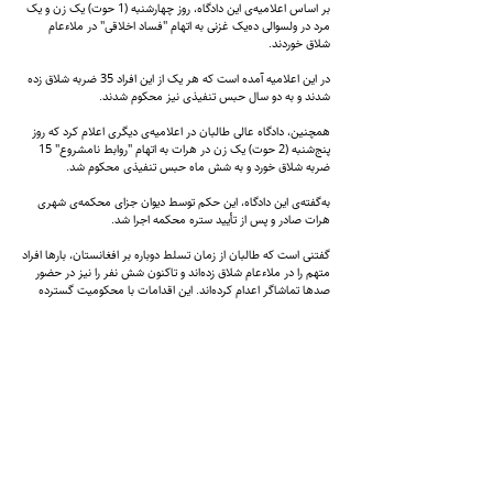
بر اساس اعلامیه‌ی این دادگاه، روز چهارشنبه (1 حوت) یک زن و یک
مرد در ولسوالی ده‌یک غزنی به اتهام "فساد اخلاقی" در ملاءعام
شلاق خوردند.
در این اعلامیه آمده است که هر یک از این افراد 35 ضربه شلاق زده
شدند و به دو سال حبس تنفیذی نیز محکوم شدند.
همچنین، دادگاه عالی طالبان در اعلامیه‌ی دیگری اعلام کرد که روز
پنج‌شنبه (2 حوت) یک زن در هرات به اتهام "روابط نامشروع" 15
ضربه شلاق خورد و به شش ماه حبس تنفیذی محکوم شد.
به‌گفته‌ی این دادگاه، این حکم توسط دیوان جزای محکمه‌ی شهری
هرات صادر و پس از تأیید ستره محکمه اجرا شد.
گفتنی است که طالبان از زمان تسلط دوباره بر افغانستان، بارها افراد
متهم را در ملاءعام شلاق زده‌اند و تاکنون شش نفر را نیز در حضور
صدها تماشاگر اعدام کرده‌اند. این اقدامات با محکومیت گسترده
نهادهای بین‌المللی حقوق بشر مواجه شده است.
نهادهای حقوق بشری مجازات‌های بدنی و اعدام در ملاءعام را نقض
قوانین بین‌المللی و کرامت انسانی می‌دانند و خواستار توقف فوری
این اقدامات هستند.