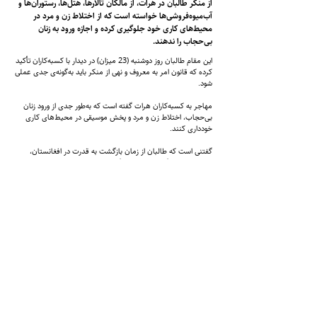
از منکر طالبان در هرات، از مالکان تالارها، هتل‌ها، رستوران‌ها و
آب‌میوه‌فروشی‌ها خواسته است که از اختلاط زن و مرد در
محیط‌های کاری خود جلوگیری کرده و اجازه ورود به زنان
بی‌حجاب را ندهند.
این مقام طالبان روز دو‌شنبه (23 میزان) در دیدار با کسبه‌کاران تأکید
کرده که قانون امر به معروف و نهی از منکر باید به‌گونه‌ی جدی عملی
شود.
مهاجر به کسبه‌کاران هرات گفته است که به‌طور جدی از ورود زنان
بی‌حجاب، اختلاط زن و مرد و پخش موسیقی در محیط‌های کاری
خودداری کنند.
گفتنی است که طالبان از زمان بازگشت به قدرت در افغانستان،
محدودیت‌های گسترده‌ای بر زندگی شهروندان، به‌ویژه بر زنان، اعمال
کرده است. از جمله این محدودیت‌ها، محرومیت زنان و دختران از
تحصیل در مکاتب و دانشگاه‌ها است که بیش از سه سال است که
اجرایی شده و همچنان ادامه دارد.
شماره تماس:
9598-704 (608) 1
+
ایمیل
info@zantvnetwork.com
: