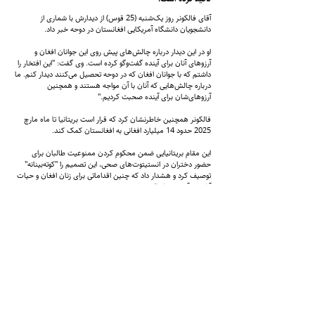
آقای فالکونر روز یک‌شنبه (25 قوس) از دیدارش با شماری از
دانشجویان دانشگاه آمریکایی افغانستان در دوحه خبر داد.
او در این دیدار درباره چالش‌های پیش روی این جوانان افغان و
آرزوهای آنان برای آینده گفت‌وگو کرده است. وی گفت: "این افتخار را
داشتم که با جوانان افغان که در دوحه تحصیل می‌کنند دیدار کنم. ما
درباره چالش‌هایی که آنان با آن مواجه هستند و همچنین
آرزوهای‌شان برای آینده صحبت کردیم."
فالکونر همچنین خاطرنشان کرد که قرار است بریتانیا تا ماه مارچ
2025 حدود 14 میلیارد افغانی به افغانستان کمک کند.
این مقام بریتانیایی ضمن محکوم کردن ممنوعیت طالبان برای
حضور دختران در انستیتوت‌های صحی، این تصمیم را "کوته‌بینانه"
توصیف کرد و هشدار داد که چنین اقداماتی برای زنان افغان و حیات
آنان در آینده خطرناک خواهد بود.
قابل ذکر است که بریتانیا از جمله کشورهایی است که پرونده نقض
حقوق زنان افغان توسط طالبان را به دادگاه کیفری
بین‌المللی ارجاع داده است.