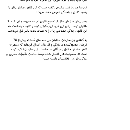
این سازمان با نشر بیانیه‌یی گفته‌ است که این قانون طالبان زنان را
به‌طور کامل از زنده‌گی عمومی حذف می‌کند.
بخش زنان سازمان ملل از توشیح قانون امر به معروف و نهی از منکر
طالبان توسط رهبر این گروه ابراز نگرانی کرده و تاکید کرده است که
این قانون، زندگی خصوصی زنان را به شدت تحت تأثیر قرار می‌دهد.
به گفته‌ی این سازمان، طالبان طی سه سال گذشته بیش از 70
فرمان محدودکننده بر زندگی و کار زنان اعمال کرده‌اند که منجر به
نقض فاحش حقوق بشر آنان شده است. این سازمان تاکید کرده
است که محدودیت‌های اعمال شده توسط طالبان، تأثیرات مخربی بر
زندگی زنان در افغانستان داشته است.
لازم به ذکر است که قانون جدید طالبان با واکنش‌های گسترده‌ی
نهادهای حقوق بشری و زنان معترض مواجه شده است. با این حال،
طالبان این واکنش‌ها را بی‌احترامی به شریعت
اسلامی عنوان کرده است.
شماره تماس:
9598-704 (608) 1
+
ایمیل
info@zantvnetwork.com
: