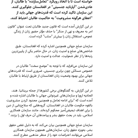
خواسته است تا با اتخاذ رویکرد "تعامل‌سازنده" با طالبان، از
عادی‌شدن "آپارتاید جنسیتی" در افغانستان جلوگیری کنند.
این سازمان تاکید کرده است که قدرت‌های جهانی باید از
"اعطای هرگونه مشروعیت" به حاکمیت طالبان احتیاط کنند.
در این گزارش آمده است که قانون جدید طالبان تحت عنوان "قانون
امر به معروف و نهی از منکر" با حذف مؤثر حضور زنان از زندگی
عمومی، استقلال زنان را بیش‌تر "سلب" کرده است.
سازمان صلح جهانی همچنین اشاره کرده که افغانستان، طبق
شاخص‌های صلح و امنیت زنان، در حال حاضر یکی از پایین‌ترین
رتبه‌ها را از نظر شمولیت، عدالت و امنیت دارد.
این سازمان می‌افزاید که با توجه به "موضع سخت" طالبان در
خصوص مسائلی چون برابری جنسیتی، ضروری است که قدرت‌های
جهانی برای بهبود وضعیت زنان افغانستان از طریق ارتباط با طالبان
تلاش کنند.
در این گزارش، به گفتگوهای برخی کشورها از جمله بریتانیا، هند،
اتحادیه اروپا و سازمان‌های غیردولتی جهانی با طالبان اشاره شده و
آمده است که "برای ادامه تعامل و همچنین محدود کردن مشروعیت
بالقوه حکومت طالبان در افغانستان، گروه‌هایی که سلاح‌زدایی از دین
را برای اهداف تبعیض‌آمیز محکوم کرده‌اند، مانند سازمان همکاری
اسلامی، باید در بحث حقوق بشر و پیامدهای آن حرف اول را بزنند."
سازمان صلح جهانی همچنین بیان می‌کند که به دلیل نقض حقوق
بشر، به‌ویژه حقوق زنان، سازمان‌هایی همچون سازمان همکاری
اسلامی می‌توانند اعتراضات خود را از منظر مذهبی مطرح کنند.