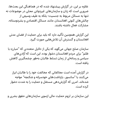
علاوه بر این، در گزارش پیشنهاد شده که در هماهنگی این بحث‌ها،
ضروری است که زنان و سازمان‌های غیردولتی محلی در موضوعات نه
تنها به مسائل مربوط به جنسیت؛ بلکه به طیف وسیعی از
چالش‌های کنونی افغانستان مانند مسائل اقتصادی و بشردوستانه،
مشارکت فعال داشته باشند.
این گزارش همچنین تأکید دارد که باید برای حمایت از فضای مدنی
افغانستان و گسترش آن تلاش‌هایی صورت گیرد.
سازمان صلح جهانی می‌گوید که یکی از دلایل متعددی که "مبارزه با
ظلم" برای مردم افغانستان دشوار بوده، این است که آزادی‌های
سیاسی و رسانه‌ای از زمان تسلط طالبان به‌طور چشمگیری کاهش
یافته است.
در گزارش آمده است مخالفانی که مخالفت خود را با طالبان ابراز
می‌کنند با "سانسور، بازداشت‌های خودسرانه و شکنجه" مواجه
شده‌اند، امری که گزارش‌دهی مستقل و حمایت را به شدت دشوار
کرده است.
این سازمان بر لزوم حمایت مالی ازسوی سازمان‌های حقوق بشری و
غیردولتی محلی به‌منظور تقویت و حفاظت از رفاه نهادهای جامعه
مدنی و فعالان تأکید کرده و معتقد است که این امر به بهبود
دسترسی به داده‌های مربوط به نقض حقوق بشر و اطلاع‌رسانی بهتر
در تحقیقات سیاسی کمک می‌کند.
سازمان صلح جهانی همچنین می‌گوید که یک فضای مدنی قوی‌تر،
توانایی گروه‌ها را برای مذاکره و فشار بر مقام‌ها افزایش داده و