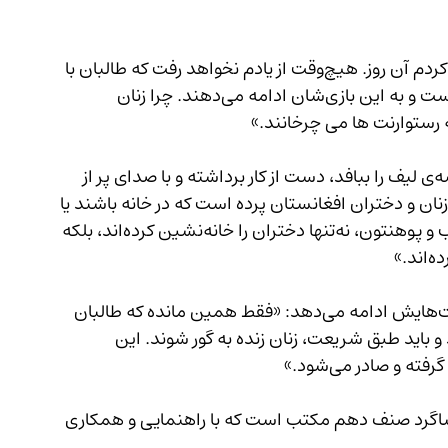
«آخرین روز مکتب را فراموش نمی‌کنم، خیلی گریه کردم آن روز. هیچ‌وقت از یادم نخواهد رفت که طالبان با 
سرنوشت من و میلیون‌ها هم‌نوع من بازی کرده‌ است و به این بازی‌شان ادامه می‌دهند. چرا زنان 
مرسل که تارهای سرخ‌رنگ را به دست گرفته تا کیسه‌ی لیف را ببافد، دست از کار برداشته و با صدای پر از 
بغض، توأم با خشم و غضب، چنین می‌گوید: «مگر زنان و دختران افغانستان پرده‌ است که در خانه باشند یا 
ظرف آشپزخانه؟ طالبان با بسته کردن دروازه مکتب و پوهنتون، نه‌تنها دختران را خانه‌نشین کرده‌اند، بلکه 
او با اندک مکث، قطره اشک را پاک کرده و به صحبت‌هایش ادامه می‌دهد: «فقط همین مانده که طالبان 
و باید طبق شریعت، زنان زنده به گور شوند. این 
، دیگر شاگرد صنف دهم مکتب است که با راهنمایی و همکاری 