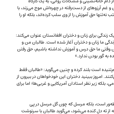
ساجده، دختر بازمانده از آموزش است که برای فرار از دام خانه‌نشینی و مشکلات روانی، به یک کارگاه 
بافندگی روی آورده است. در حالی که نفرت از طالبان و غم آرزوهای از دست‌رفته در چهره‌اش موج می‌زند، با 
صدای گرفته می‌گوید که طالبان با بستن دروازه مکتب نه‌تنها حق آموزش را از وی سلب کرده‌اند، بلکه او را 
او آغاز حکومت تک‌جنسیتی طالبان را آغاز فصل تاریک زندگی برای زنان و دختران افغانستان عنوان می‌کند: 
را گرفته‌اند، فصل تاریک زندگی ما زنان و دختران آغاز شده است. طالبان من و 
افغانستان را زنده به گور کرده‌اند، چون وقتی ما حق درس و آموزش نداشته باشیم، حق رفتن 
ه به گور بودن ندارد.»
او صدایش را که نفرت، خشم و ناامیدی در آن درهم‌تنیده است بلند کرده و چنین می‌گوید: «طالبان فقط 
اسلام خودساخته‌شان را بر ما تحمیل و تطبیق می‌کنند. امروز ببینید دختران این خودخواهان در بیرون از 
کشور برهنه درس می‌خوانند، نه در یک مکتب اسلامی، بلکه زیر نظر استادان آمریکایی و غربی‌ها؛ اما برای 
تنها ساجده نیست که در تلاطم امواج ناامیدی غوطه‌ور است، بلکه مرسل که چون گل مرسل در پی 
ممنوعیت طالبان پژمرده شده است، با آه سردی که از ته دل کنده می‌شود، می‌گوید طالبان با سرنوشت 