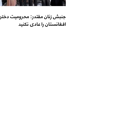
جنبش زنان مقتدر: محرومیت دختر
افغانستان را عادی نکنید
تماس با ما
شماره تماس: 9598-704 (608) 1+
ایمیل
o@zantvnetwork.com
: