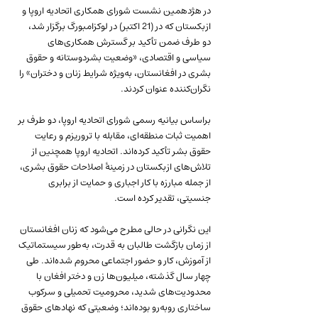
در هژدهمین نشست شورای همکاری اتحادیه اروپا و 
ازبکستان که در (21 اکتبر) در لوکزامبورگ برگزار شد، 
دو طرف ضمن تأکید بر گسترش همکاری‌های 
سیاسی و اقتصادی، «وضعیت بشردوستانه و حقوق 
بشری در افغانستان، به‌ویژه شرایط زنان و دختران» را 
نگران‌کننده عنوان کردند.
براساس بیانیه رسمی شورای اتحادیه اروپا، دو طرف بر 
اهمیت ثبات منطقه‌ای، مقابله با تروریزم و رعایت 
حقوق بشر تأکید کرده‌اند. اتحادیه اروپا همچنین از 
تلاش‌های ازبکستان در زمینهٔ اصلاحات حقوق بشری، 
از جمله مبارزه با کار اجباری و حمایت از برابری 
جنسیتی، تقدیر کرده است.
این نگرانی در حالی مطرح می‌شود که زنان افغانستان 
از زمان بازگشت طالبان به قدرت، به‌طور سیستماتیک 
از آموزش، کار و حضور اجتماعی محروم شده‌اند. طی 
چهار سال گذشته، میلیون‌ها زن و دختر افغان با 
محدودیت‌های شدید، محرومیت تحمیلی و سرکوب 
ساختاری روبه‌رو بوده‌اند؛ وضعیتی که نهادهای حقوق 