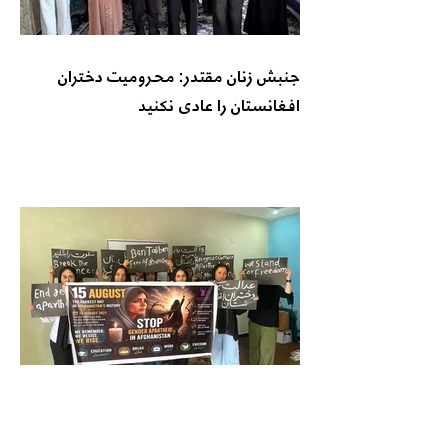
جنبش زنان مقتدر: محرومیت دختران
افغانستان را عادی نکنید
جنبش زنان به سوی آزادی: حاکمیت
طالبان مشروعیت مردمی ندارد