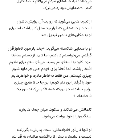
می‌دهد: «به خانه‌های مردم می‌رفتم تا صفاکاری 
کنم…» صدایش دوباره می‌لرزد.
از تجربه‌هایی می‌گوید که روایت آن برایش دشوار 
است؛ از خانه‌هایی که قرار بود محل کار باشد، اما برای 
او به مکان‌های ناامن تبدیل شد.
او با صدایی شکسته می‌گوید: «چند بار مورد تجاوز قرار 
گرفتم. می‌خواستم کار کنم، اما کاری از دستم ساخته 
نبود. کارد به استخوانم رسید. می‌خواستم برای مادرم 
افتخار باشم، اما فعلا برای خودم حتی جز مایه شرم 
چیزی نیستم. من فقط به‌خاطر مادرم و خواهرهایم 
خود را گرفتار این دام کردم؛ این‌جا حالا هیچ چیزی 
برایم نمانده، جز این‌که همه فکر می‌کنند من یک 
فاحشه‌ام.»
کلماتش می‌شکند و سکوت میان جمله‌هایش، 
سنگین‌تر از خود روایت می‌شود.
او تنها نان‌آور خانواده‌اش است. پدرش دیگر زنده 
نیست و برادرش، پیش از بازگشت طالبان به قدرت، 