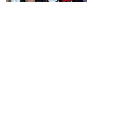
جنبش زنان مقتدر: محرومیت دختران
افغانستان را عادی نکنید
جنبش زنان به سوی آزادی: حاکمیت
طالبان مشروعیت مردمی ندارد