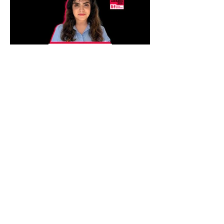
روزنامه نگاری در تبعید؛ مریم نایب خیل
نامزد جایزه آزادی مطبوعات RSF 2026