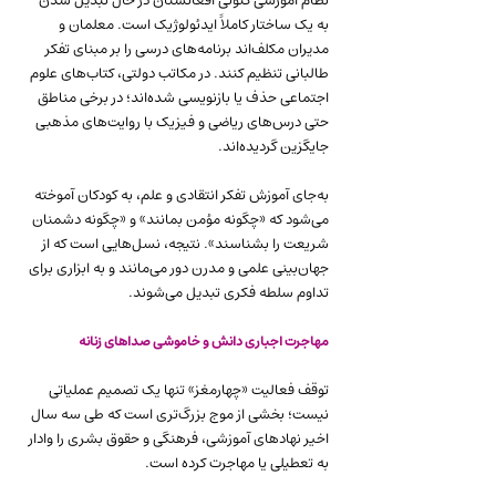
نظام آموزشی کنونی افغانستان در حال تبدیل شدن 
به یک ساختار کاملاً ایدئولوژیک است. معلمان و 
مدیران مکلف‌اند برنامه‌های درسی را بر مبنای تفکر 
طالبانی تنظیم کنند. در مکاتب دولتی، کتاب‌های علوم 
اجتماعی حذف یا بازنویسی شده‌اند؛ در برخی مناطق 
حتی درس‌های ریاضی و فیزیک با روایت‌های مذهبی 
جایگزین گردیده‌اند.
به‌جای آموزش تفکر انتقادی و علم، به کودکان آموخته 
می‌شود که «چگونه مؤمن بمانند» و «چگونه دشمنان 
شریعت را بشناسند». نتیجه، نسل‌هایی است که از 
جهان‌بینی علمی و مدرن دور می‌مانند و به ابزاری برای 
تداوم سلطه فکری تبدیل می‌شوند.
مهاجرت اجباری دانش و خاموشی صداهای زنانه
توقف فعالیت «چهارمغز» تنها یک تصمیم عملیاتی 
نیست؛ بخشی از موج بزرگ‌تری است که طی سه سال 
اخیر نهادهای آموزشی، فرهنگی و حقوق بشری را وادار 
به تعطیلی یا مهاجرت کرده است.