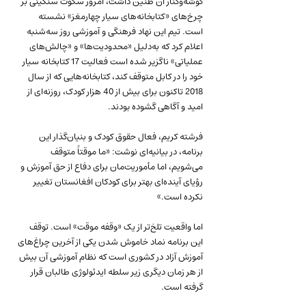
گوشه‌و‌کنار آن طنین داشت، امروز سکوت سنگینی بر 
چرخ‌های «کتابخانه‌های سیار چهارمغز» نشسته 
است. تیم این نهاد فرهنگی و آموزشی روز سه‌شنبه 
اعلام کرد که به‌دلیل «محدودیت‌ها» و «چالش‌های 
عملیاتی» ناگزیر شده است فعالیت 17 کتابخانه سیار 
خود را در کابل متوقف کند، کتابخانه‌هایی که از سال 
2018 تاکنون برای بیش از 40 هزار کودک، روزنه‌ای از 
امید و آگاهی گشوده بودند.
فرشته کریم، فعال حقوق کودک و بنیان‌گذار این 
برنامه، در بیانیه‌ای نوشت: «ما موقتاً متوقف 
می‌شویم، اما مأموریت‌مان برای دفاع از حق آموزش و 
رؤیای آینده‌ای بهتر برای کودکان افغانستان تغییر 
نکرده است.»
اما واقعیت تلخ‌تر از یک «وقفه موقت» است. توقف 
این برنامه نماد خاموش شدن یکی از آخرین چراغ‌های 
آموزش آزاد در کشوری است که نظام آموزشی آن بیش 
از هر زمان دیگری زیر سلطه ایدئولوژی طالبان قرار 
گرفته است.