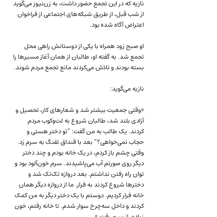
نازیه که در این تجمع حضور داشت، به زن‌نیوز می‌گوید 
از شب قبل، از طریق شبکه‌های اجتماعی از فراخوان 
اعتراض آگاه شده بود.
او صبح زود همراه با یکی از دوستانش راهی محل 
تجمع شد. به گفته او، طالبان از همان آغاز مسیرها را 
بسته بودند و تلاش می‌کردند مانع تجمع مردم شوند.
نازیه می‌گوید:
«وقتی جمعیت بیشتر شد و شعارهای کار، تحصیل و 
آزادی بلند شد، طالبان شروع به لت‌وکوب مردم 
کردند. یک طالب به من گفت: “تو دختر هستی و 
حجاب نمی‌خواهی؟” بعد با قنداق تفنگ به سرم زد. 
وقتی چشم باز کردم، در یک خانه بودم و چند دختر 
دیگر روی صورتم آب می‌پاشیدند. سرم خون‌آلود بود و 
توان راه رفتن نداشتم. بعد دروازه تک‌تک شد و 
دخترها شروع کردند به فرار. ما از دروازه دیگر همان 
خانه فرار کردیم. دوستم با یک دختر دیگر به من کمک 
کردند و داخل سه‌چرخ سوار شدم. تا خانه رفتم، خون 
زیادی از سرم رفت.»