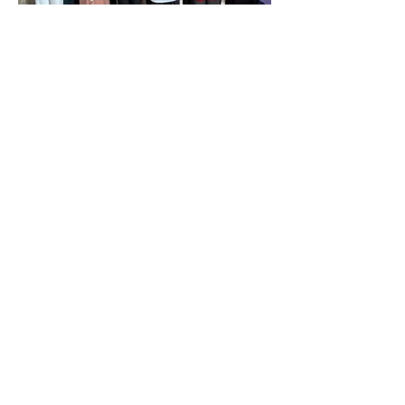
جنبش زنان مقتدر: محرومیت دختران
افغانستان را عادی نکنید
جنبش زنان به سوی آزادی: حاکمیت
طالبان مشروعیت مردمی ندارد