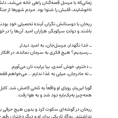
ناخوشایند، قلبش را شنوا بود. مردم شهرها از جنگ و خشونت‌ها هراسان و 
باشند و دولتِ سرکوبگر، هزاران امید آن‌ها را در خود دفن کند.
ـ خدا نگهدار، مرسل‌جان، به امید دیدار.
ـ رسیدیم؟ هیچ فکری به سرمان نمانده، در افکار نام
ـ دخترم، خوش آمدی، بیا برایت نان می‌آورم.
ـ نه مادرجان، میلی به غذا ندارم… می‌خواهم فقط بخوابم و در رؤیا دیدن پنهان شوم.
گویا این‌بار، رویای او واقعاً به تلخی کامش ش
همه‌چیز به‌یک‌باره دود شد و به هوا رفت.
ریحان در گوشه‌ای سکوت کرد و بدون هیچ 