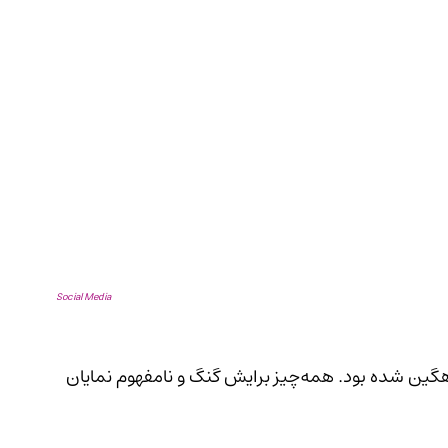
Social Media
قلب زیبای ریحان به‌شدت از حوادث آن روزها اندوهگین شده بود. همه‌چیز برایش گنگ و نامفهوم نمایان 