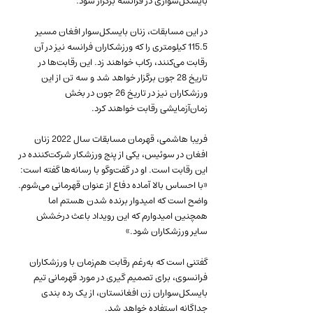
بایسکل‌سواری در فرانسه برگزار شود.
در این مسابقات، زنان بایسکل‌سوار افغان مسیر 
115.5 کیلومتری را که ورزشکاران فرانسه نیز در آن 
رقابت می‌کنند، رکاب خواهند زد. این رقابت‌ها در 
تاریخ 28 جون برگزار خواهد شد و سه تن از این 
ورزشکاران نیز در تاریخ 26 جون در بخش 
زمان‌آزمایشی رقابت خواهند کرد.
فریبا هاشمی، قهرمان مسابقات سال 2022 زنان 
افغان در سوئیس، یکی از پنج ورزشکار شرکت‌کننده در 
این رقابت است. او در گفت‌وگو با رسانه‌ها گفته است: 
«با احساس بالا آماده دفاع از عنوان قهرمانی می‌شوم. 
واضح است که امیدوار برنده شدن هستم اما 
همچنین امیدوارم که این رویداد باعث درخشش 
سایر ورزشکاران شود.»
گفتنی است که به‌رغم رقابت هم‌زمان با ورزشکاران 
فرانسوی، برای تصمیم گیری در مورد قهرمانی تیم 
بایسکل‌سواران زن افغانستان، از یک رده بندی 
جداگانه استفاده خواهد شد.