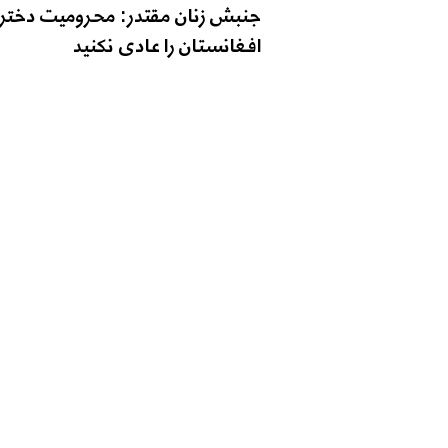
جنبش زنان مقتدر: محرومیت دختر
افغانستان را عادی نکنید
تماس با ما
شماره تماس: 9598-704 (608) 1+
ایمیل
o@zantvnetwork.com
: