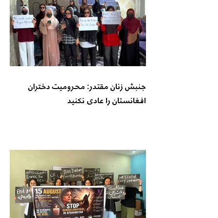
جنبش زنان مقتدر: محرومیت دختران
افغانستان را عادی نکنید