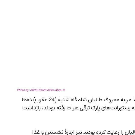
Photo by: Abdul Karim Azim/alive-in
در یک اقدام بی‌سابقه و بحث‌برانگیز، مأموران ادارهٔ امر به معروف طالبان شامگاه شنبه (24 عقرب) ده‌ها 
زن و دختر را که به‌صورت خانوادگی برای صرف غذا به رستورانت‌های پارک ترقی هرات رفته بودند، بازداشت 
 طالبان را رعایت کرده بودند نیز اجازهٔ نشستن و غذا 