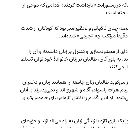
 آنان را به‌عنوان «حضور زنانه در رستورانت» بازداشت کردند؛ اقدامی که موجی از 
 که در محل حضور داشتند می‌گویند صحنه چنان ناگهانی و تحقیرآمیز بود که کودکان از شدت 
برخی از فعالان حقوق زن این رفتار طالبان را نوع تازه‌ای از محدودسازی و کنترل بر زنان دانسته و آن را 
ین‌آمیز» و «ضد حقوق انسانی» توصیف می‌کنند. به باور آنان، طالبان بر زنان خانوادهٔ خود توان تسلط 
مهسا مرادی، فعال حقوق زن، در گفت‌وگو با زن‌نیوز می‌گوید طالبان زنان جامعه را همانند زنان و دختران 
نادیدهٔ خانواده‌های خود تصور می‌کنند، در حالی‌که مردم هرات باسواد، آگاه و شهری‌اند و نمی‌پذیرند با آنان 
همان‌گونه رفتار شود که با زنان نادیدهٔ آن‌ها رفتار می‌شود. او این اقدام را تلاش تازه‌ای برای خاموش‌کردن 
وجیهه، دیگر فعال حقوق زن، می‌گوید طالبان هر روز یک بازی تازه با زندگی زنان به راه می‌اندازند و حق‌های 