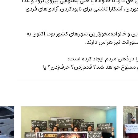
ابتدایی آنان را نقض می‌کنند. او تأکید می‌کند که زن حق دارد با خانواده یا حتی به‌تنهایی بیرون برود و غذا 
میل کند، و محروم‌کردن زنان از بیرون‌رفتن و غذا خوردن، آشکارا تلاشی برای نابودکردن آزادی‌های فردی 
به گفتهٔ شهروندان، هرات که روزگاری یکی از زنده‌ترین و خانواده‌محورترین شهرهای کشور بود، اکنون به 
ورانت نیز هراس دارند. 
اگر امروز نان خوردنِ زنان جرم شده، فردا چه چیزی ممنوع خواهد شد؟ قدم‌زدن؟ حرف‌زدن؟ یا 