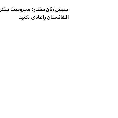
جنبش زنان مقتدر: محرومیت دختر
افغانستان را عادی نکنید
تماس با ما
شماره تماس: 9598-704 (608) 1+
ایمیل
o@zantvnetwork.com
: