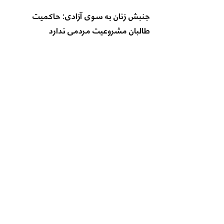
جنبش زنان به سوی آزادی: حاکمیت
طالبان مشروعیت مردمی ندارد
اتحاد فعالان حقوق بشر: بازداشت زنان در
هرات نه اجرای قانون است، نه تأمین
نظم عمومی