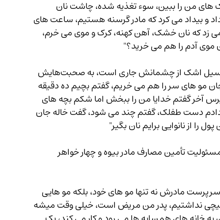
ک های من را ببین، سوء تغذیه شده، چاشت نان 
د و بیداد می کرد که مادر گرسنه هستیم، ساعت های 
می زد که نان خشک، آهن کهنه، کرک و موی می خرم، 
 موی آدم را هم می خرید؟"
همان‌طور که غبار غم بر چهره غنچه گل نشسته و سیل اشک از چشمانش جاری است، به صحبت‌هایش 
ت بلی خاله جان مو های سر را هم می خریم، گفتم بچیم ده دقیقه 
نپرس آخر گفتم خدایا من را ببخش اما شکم بچه های 
 دادم دست طفلک، گفتم چند می شود، گفت خاله جان 
 را از نانوایی برایم نان بگیر"
مسئولیت تأمین مصارف مادر بیوه و چهار خواهر 
داشتن سرپرست مادرش نه تنها مو های خود، بلکه مو هایی 
 هیچی نداشتیم، پدر من مریض است، خیلی وقت میشه 
ن به خانه های همسایه ها می رود و کار می کند، یک 