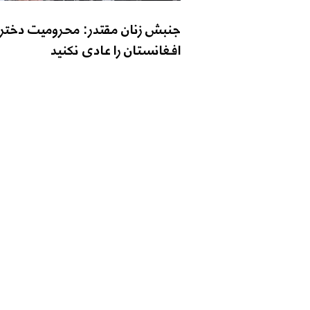
جنبش زنان مقتدر: محرومیت دختر
افغانستان را عادی نکنید
تماس با ما
شماره تماس: 9598-704 (608) 1+
ایمیل
o@zantvnetwork.com
: