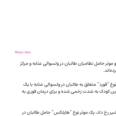
Photo: Fars
 ولایت پنجشیر گزارش داده‌اند که دو موتر حامل نظامیان طالبان در ولسوالی عنابه و مرکز 
ند.
ز چهارشنبه (17 ثور) یک موتر نوع “فورد” متعلق به طالبان در ولسوالی عنابه با یک 
تصادف کرد. منابع می‌گویند که این کودک به شدت زخمی شده و برای درمان فوری به 
وز سه‌شنبه در مرکز پنجشیر رخ داد، یک موتر نوع “هایلکس” حامل طالبان در 