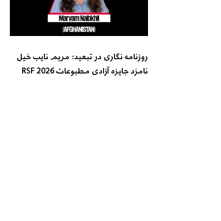
روزنامه نگاری در تبعید؛ مریم نایب خیل
نامزد جایزه آزادی مطبوعات RSF 2026
یوناما: طالبان دست‌کم 30 زن و دختر را در