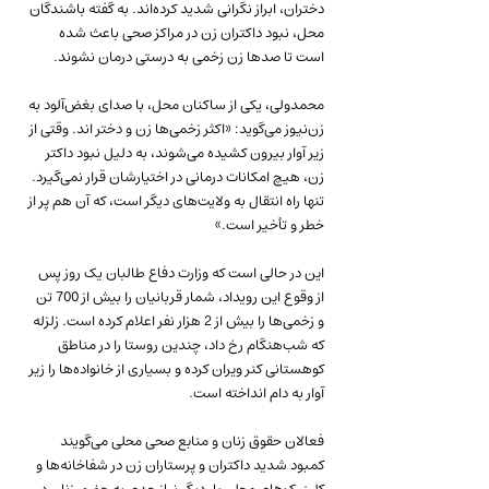
دختران، ابراز نگرانی شدید کرده‌اند. به گفته باشندگان 
محل، نبود داکتران زن در مراکز صحی باعث شده 
است تا صدها زن زخمی به درستی درمان نشوند.
محمدولی، یکی از ساکنان محل، با صدای بغض‌آلود به 
زن‌نیوز می‌گوید: «اکثر زخمی‌ها زن و دختر اند. وقتی از 
زیر آوار بیرون کشیده می‌شوند، به دلیل نبود داکتر 
زن، هیچ امکانات درمانی در اختیارشان قرار نمی‌گیرد. 
تنها راه انتقال به ولایت‌های دیگر است، که آن هم پر از 
خطر و تأخیر است.»
این در حالی است که وزارت دفاع طالبان یک روز پس 
از وقوع این رویداد، شمار قربانیان را بیش از 700 تن 
و زخمی‌ها را بیش از 2 هزار نفر اعلام کرده است. زلزله 
که شب‌هنگام رخ داد، چندین روستا را در مناطق 
کوهستانی کنر ویران کرده و بسیاری از خانواده‌ها را زیر 
آوار به دام انداخته است.
فعالان حقوق زنان و منابع صحی محلی می‌گویند 
کمبود شدید داکتران و پرستاران زن در شفاخانه‌ها و 