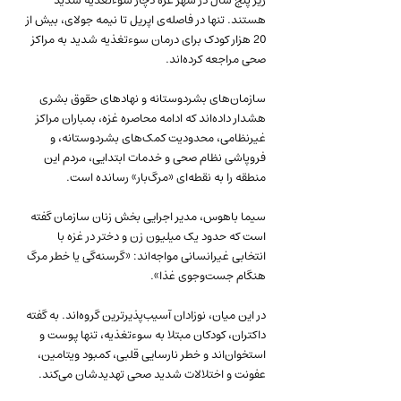
زیر پنج سال در شهر غزه دچار سوء‌تغذیه شدید 
هستند. تنها در فاصله‌ی اپریل تا نیمه جولای، بیش از 
20 هزار کودک برای درمان سوء‌تغذیه شدید به مراکز 
صحی مراجعه کرده‌اند.
سازمان‌های بشردوستانه و نهادهای حقوق بشری 
هشدار داده‌اند که ادامه محاصره‌ غزه، بمباران مراکز 
غیرنظامی، محدودیت کمک‌های بشردوستانه، و 
فروپاشی نظام صحی و خدمات ابتدایی، مردم این 
منطقه را به نقطه‌ای «مرگ‌بار» رسانده است.
سیما باهوس، مدیر اجرایی بخش زنان سازمان گفته 
است که حدود یک میلیون زن و دختر در غزه با 
انتخابی غیرانسانی مواجه‌اند: «گرسنه‌گی یا خطر مرگ 
هنگام جست‌وجوی غذا».
در این میان، نوزادان آسیب‌پذیرترین گروه‌اند. به گفته‌ 
داکتران، کودکان مبتلا به سوء‌تغذیه، تنها پوست و 
استخوان‌اند و خطر نارسایی قلبی، کمبود ویتامین، 
عفونت و اختلالات شدید صحی تهدیدشان می‌کند.