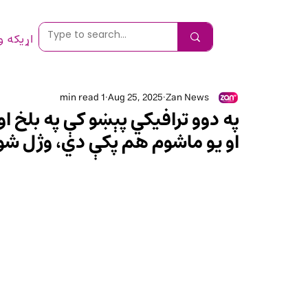
اړیکه 
1 min read
Aug 25, 2025
Zan News
په دوو ترافیکي پېښو کې په بلخ 
او یو ماشوم هم پکې دي، وژل ش