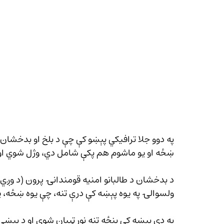
په دوو جلا ترافیکي پېښو کې چې د بلخ او بدخشان و
ښځه او یو ماشوم هم پکې شامل دي، وژل شوي او ن
د بدخشان د طالبانو امنیه قومندانۍ پرون (د وږي 
ولسوالۍ په یوه پېښه کې درې تنه، چې یوه ښځه، 
په دې پېښه کې پنځه تنه نور ټپیان شوي او د پېښ