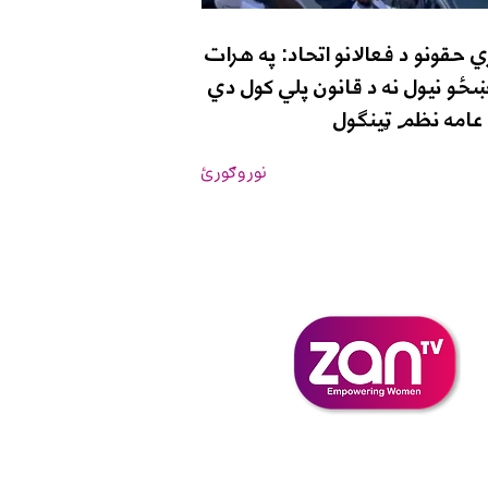
 حقونو د فعالانو اتحاد: په هرات
ځو نیول نه د قانون پلي کول دي
د عامه نظم ټینګول
نور وګورئ