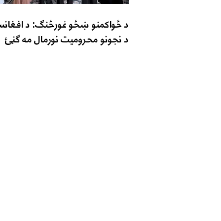
د ځواکمنو ښځو غورځنګ: د افغانس
د نجونو محرومیت نورمال مه ګڼئ
اړیکه ونیسئ
تلیفون: 9895-704 (608) 1+
ایمېل:
@zantvnetwork.com