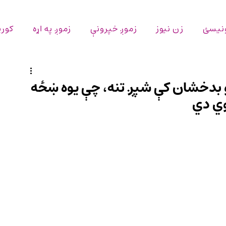
ونیسئ
زن نیوز
زموږ خپرونې
زموږ په اړه
کورپ
او بدخشان کې شپږ تنه، چې یوه ښځه
وي دي