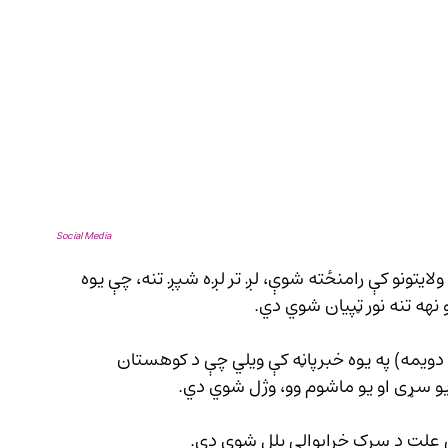
Social Media
لایتونو کې رامنځته شوې، لږ تر لږه شپږ تنه، چې یوه 
هه تنه نور ټپیان شوي دي.
دویمه) په یوه خبرپاڼه کې ویلي چې د کوهستان 
یو سړی او یو ماشوم وو، وژل شوي دي.
ې علت د سړک خرابوالی بلل شوی دی.