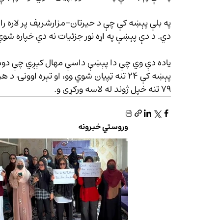
په بلې پېښه کې چې د حیرتان–مزارشریف پر لاره را
دي. د دې پېښې په اړه نور جزئیات نه دي خپاره شوي
یاده دې وي چې دا پېښې داسې مهال کېږي چې دوه و
۷۹ تنه خپل ژوند له لاسه ورکړی و.
وروستي خبرونه