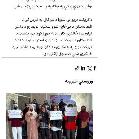
ټولنې د یوې برخې په توګه په رسمیت وپېژندل شي.
د کریکت نړیوالې شورا د تېر کال په اپرېل کې د 
افغانستان د بې‌ځایه شوو ښځینه لوبغاړو د ملاتړ 
لپاره یوه ځانګړې کاري ډله جوړه کړه. دې بنسټ د 
انګلستان د کریکت بورډ، کرکټ استرالیا او د هند د 
کریکت بورډ په همکارۍ، د دغو لوبغاړو د ملاتړ لپاره 
ځانګړی مالي صندوق ټاکلی دی.
وروستي خبرونه