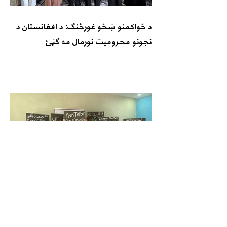
د ځواکمنو ښځو غورځنګ: د افغانستان د
نجونو محرومیت نورمال مه ګڼئ
د ازادۍ پر لور د ښځو غورځنګ: د طالبانو
واکمني ولسي مشروعیت نه لري