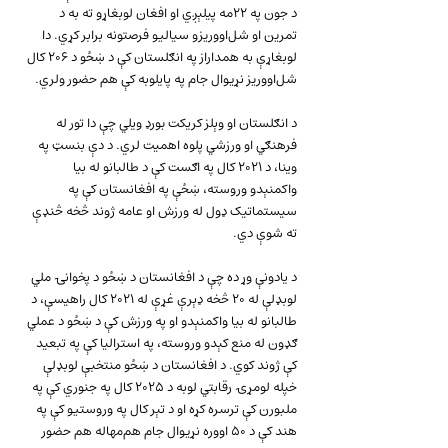
د جون په ۲۲مه پیلېږي او افغان لوبغاړو ته به د 
تمرین او شل‌اووریزو سیالیو فرصتونه برابر کړي. دا 
لوبغاړې به همداراز په انګلستان کې د ښځو د ۲۰۶ کال 
شل‌اووریز نړیوال جام په پایلوبه کې هم حضور ولري.
د انګلستان او وېلز کریکت بورډ ویلي چې دا تور له 
فرهنګي او ورزشي پلوه اهمیت لري. د دې بنسټ په 
وینا، د ۲۰۲۱ کال په اګست کې د طالبانو له بیا 
واکمنېدو وروسته، ښځې په افغانستان کې په 
سیستماتیک ډول له ورزش او عامه ژوند څخه څنډې 
ته شوې دي.
د یادونې وړ ده چې د افغانستان د ښځو د پخوانۍ ملي 
لوبډلې له ۲۰ څخه ډېرې غړې له ۲۰۲۱ کال راهیسې، د 
طالبانو له بیا واکمنېدو او په ورزش کې د ښځو د عملي 
ګډون له منع کېدو وروسته، په استرالیا کې په تبعید 
کې ژوند کوي. د افغانستان د ښځو منتخبې لوبډلې 
خپله لومړۍ رقابتي لوبه د ۲۰۲۵ کال په جنوري کې په 
ملبورن کې ترسره کړه او د تېر کال په وروستیو کې په 
هند کې د ۵۰ اووره نړیوال جام هم‌مهاله هم حضور 