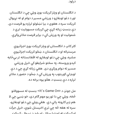
درلود.
د انګلستان او وېلز کریکت بورډ ویلي چې د انګلستان 
تور د دغو لوبغاړو د ورزشي مسیر د دوام او له نړیوال 
کریکت سره د هغوی د بیا نښلولو لپاره یو فرصت دی. 
دې بنسټ زیاته کړې چې کریکت مسوولیت لري د 
شمولیت او په ورزش کې د برابر فرصت ملاتړ وکړي.
کلر کانر، د انګلستان او وېلز کریکت بورډ اجرائیوي 
مرستیاله او د انګلستان د ښځو کریکت اجرائیوي 
مشره، ویلي چې دغو لوبغاړو له افغانستانه تر بې‌ځایه 
کېدو وروسته، په سختو شرایطو کې خپل ورزشي 
مسیر ته دوام ورکړی دی. هغې زیاته کړې چې د دې 
لوبډلې کوربتوب په ورزش کې د ښځو د حضور د ملاتړ 
لپاره د دې بنسټ د هڅو یوه برخه ده.
مل جونز، د «It’s Game On» بنسټ له مسوولانو 
څخه، ویلي چې دا تور یو مهم ګام دی، خو ښيي چې لا 
هم ډېر کارونه پاتې دي. هغې ویلي چې دغو لوبغاړو، 
سره له هغه څه چې ترې اخیستل شوي، خپل جرأت 
او کریکت ته ژمنتیا ساتلې او باید د نړیوالې کریکت 