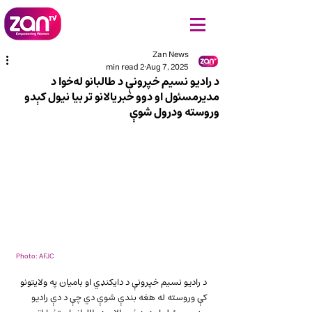
Zan News
2 min read
Aug 7, 2025
د رادیو نسیم خپرونې د طالبانو له‌خوا د
مدیرمسئول او دوو خبریالانو تر بیا نیول کېدو
وروسته ودرول شوې
Photo: AFJC
د رادیو نسیم خپرونې د دایکنډي او بامیان په ولایتونو 
کې وروسته له هغه بندې شوې دي چې د دې رادیو 