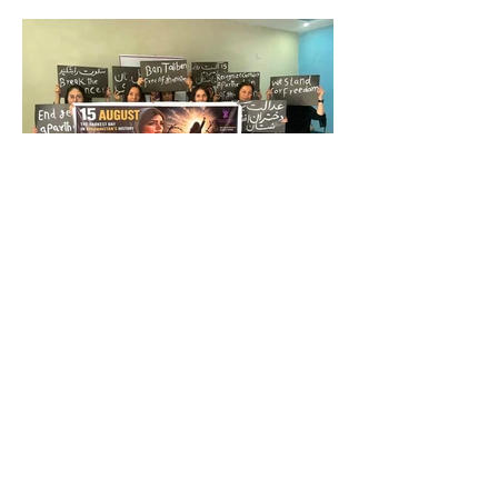
د ازادۍ پر لور د ښځو غورځنګ: د طالبانو
واکمني ولسي مشروعیت نه لري