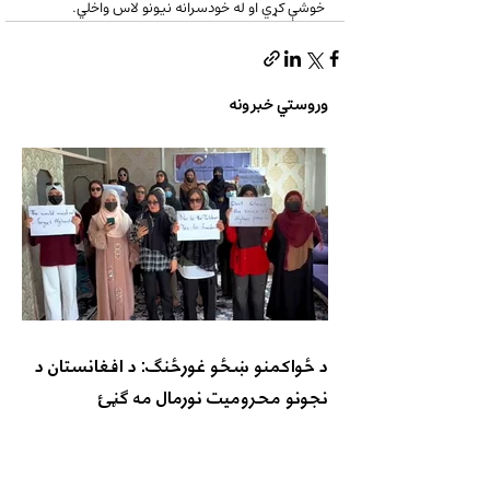
خوشې کړي او له خودسرانه نیونو لاس واخلي.
وروستي خبرونه
د ځواکمنو ښځو غورځنګ: د افغانستان د
نجونو محرومیت نورمال مه ګڼئ