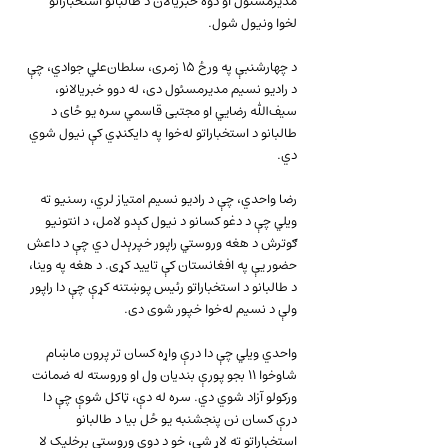
مدیرمسئول او دوه خبریالان د طالبانو استخباراتو 
لخوا ونیول شول.
د چهارشنبې په ورځ ۱۵ زمری، سلطان‌علي جوادي، چې 
د رادیو نسیم مدیرمسئول دی، له دوو خبریالانو، 
سیف‌الله رضايي او مجتبی قاسمي سره یو ځای د 
طالبانو د استخباراتو له‌خوا په دایکنډي کې نیول شوي 
دي.
رضا واحدي، چې د رادیو نسیم امتیاز لري، رسنیو ته 
ویلي چې د دغو کسانو د نیول کېدو لامل، د انتونیو 
ګوترش د هغه وروستي راپور خپرېدل دي چې د داعش 
حضور یې په افغانستان کې تایید کړی. د هغه په وینا، 
د طالبانو د استخباراتو رئیس پوښتنه کړې چې دا راپور 
ولې د نسیم له‌خوا خپور شوی دی.
واحدي ویلي چې دا درې واړه کسان تر پرون ماښام 
شاوخوا ۱۱ بجو پورې بنديان ول او وروسته له ضمانت 
ورکولو آزاد شوي دي. سره له دې، ټاکل شوې چې دا 
درې کسان نن پنجشنبه یو ځل بیا د طالبانو 
استخباراتو ته لاړ شي، خو د دوی وروستی برخلیک لا 