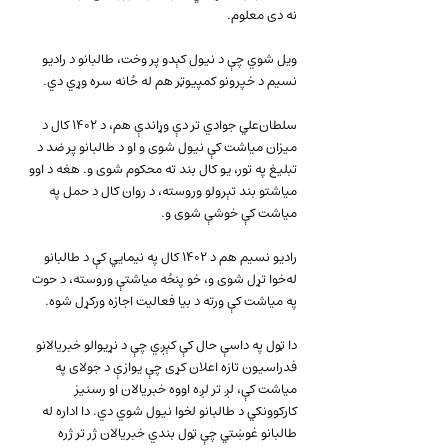
نه دی معلوم.
ویل شوي چې د نیول کېدو پر وخت، طالبانو د رادیو 
نسیم د خپرونو کمپیوټر هم له ځانه سره وړي دي.
سلطان‌علي جوادي تر دې وړاندې هم، د ۱۴۰۲ کال د 
میزان میاشت کې نیول شوی و او د طالبانو پر ضد د 
تبلیغ په تور، یو کال بند ته محکوم شوی و. هغه د اوو 
میاشتو بند تېرولو وروسته، د روان کال د حمل په 
میاشت کې خوشې شوی و.
رادیو نسیم هم د ۱۴۰۲ کال په نیمایي کې د طالبانو 
له‌خوا تړل شوی و، خو پنځه میاشتې وروسته، د حوت 
په میاشت کې ورته د بیا فعالیت اجازه ورکړل شوه.
دا ټول په داسې حال کې کېږي چې د نړیوالو خبریالانو 
فدراسیون تازه اعلان کړی چې یوازې د جولای په 
میاشت کې، لږ تر لږه اووه خبریالان او رسنیز 
کارکوونکي د طالبانو لخوا نیول شوي دي. دا اداره له 
طالبانو غوښتي چې ټول بندي خبریالان ژر تر ژره 