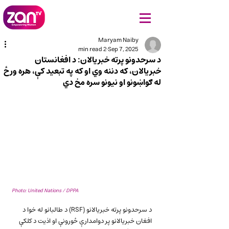
Maryam Naiby
2 min read
Sep 7, 2025
د سرحدونو پرته خبريالان: د افغانستان
خبريالان، که دننه وي او که په تبعید کې، هره ورځ
له ګواښونو او نيونو سره مخ دي
Photo: United Nations / DPPA
د سرحدونو پرته خبريالانو (RSF) د طالبانو له خوا د 
افغان خبريالانو پر دوامدارې ځورونې او اذيت د کلکې 