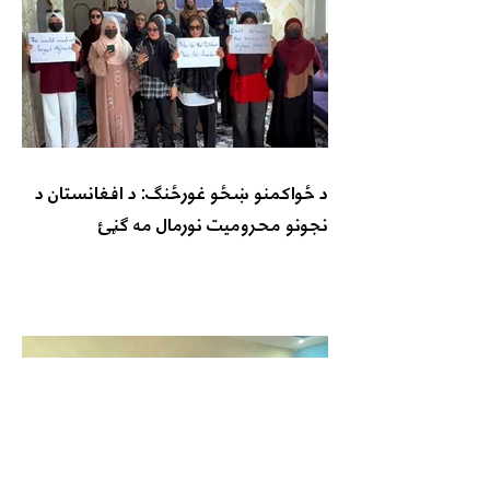
د ځواکمنو ښځو غورځنګ: د افغانستان د
نجونو محرومیت نورمال مه ګڼئ