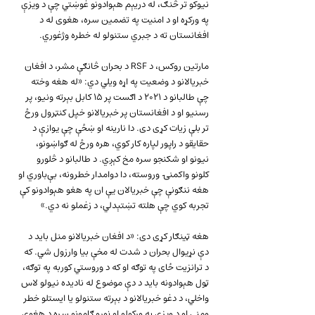
نيوکو تر څنګ، له دريېم هېوادونو غوښتي چې د ویزې 
په ورکړه او د امنیت په تضمين سره، هغوی له د 
افغانستان ته د جبري ستنولو له خطره وژغوري.
مارتین روکس، د RSF د بحران څانګې مشر، د افغان 
خبريالانو د وضعيت په اړه ويلي دي: «له هغه وخته 
چې طالبانو د ۲۰۲۱ د اګست پر ۱۵ کابل بېرته ونيو، پر 
رسنيو او د افغانستان پر خبريالانو خپل کنټرول ورځ 
تر بلې زيات کړی دی. دا نارينه او ښځې چې يوازې د 
حقایقو د راپور لپاره کار کوي، هره ورځ له ګواښونو، 
نيونو او شکنجو سره مخ کېږي. د طالبانو د څلورو 
کلونو واکمنۍ وروسته، دا دوامدار خطرونه، بې‌باوري او 
هغه ننګونې چې خبريالان يې ان په هغو هېوادونو کې 
تجربه کوي چې هلته تښتېدلي، د زغملو نه دي.»
هغه ټینګار کړی دی: «د افغان خبريالانو منل بايد د 
دې نړيوال بحران د شدت له مخې بيا وارزول شي. که 
د ترانزیت ځای په توګه او که د وروستي کوربه په توګه، 
ټول هېوادونه بايد د دې موضوع له ناديده نیولو لاس 
واخلي، د دغو خبريالانو د بېرته ستنولو يا ايستلو خطر 
ومني او د ویزې په ورکولو او نورو ګامونو سره د هغوی 