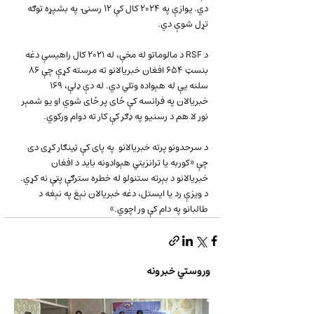
دي. يوازې په ۲۰۲۴ کال کې ۱۲ رسنۍ په بشپړه توګه 
تړل شوې دي.
د RSF د مالوماتو له مخې، له ۲۰۲۱ کال راهيسې دغه 
بنسټ ۶۵۴ افغان خبريالانو ته مرسته کړې چې ۸۶ 
سلنه يې له هېواده وتلي دي. له دې ډلې، ۱۶۹ 
خبريالان په فرانسه کې ځای پر ځای شوي او يو شمېر 
نور لا هم د رسنيو په ډګر کې کار ته دوام ورکوي.
د سرحدونو پرته خبريالانو  په پای کې ټینګار کړی دی 
چې «کوربه يا ترانزیتي هېوادونه بايد د افغان 
خبريالانو د بېرته ستنولو له خطره سترګې پټې نه کړي. 
د ویزې رد يا ايستل، دغه خبريالان نېغ په نېغه د 
طالبانو په دام کې ور اچوي.»
وروستي خبرونه