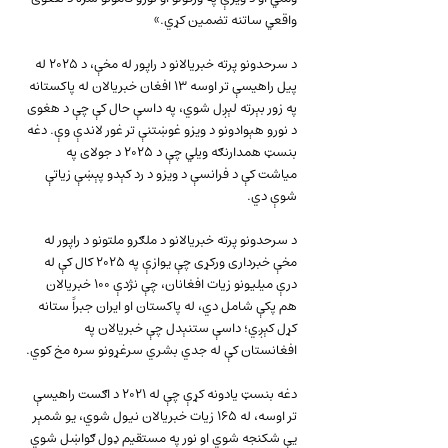
واقعي ساتنه تضمين کړي.»
د سرحدونو پرته خبريالانو د راپور له مخې، د ۲۰۲۵ له 
پيل راهيسې تر اوسه ۱۳ افغان خبريالان له پاکستانه 
په زور بېرته لېږل شوي، په داسې حال کې چې د هغوی 
د نورو هېوادونو د ویزو غوښتنې تر غور لاندې وې. دغه 
بنسټ همدارنګه ويلي چې د ۲۰۲۵ د جولای په 
میاشت کې د فرانسې د ویزو د رد کېدو پېښې زياتې 
شوې دي.
د سرحدونو پرته خبريالانو د ملګرو ملتونو د راپور له 
مخې خبرداری ورکړی چې يوازې په ۲۰۲۵ کال کې له 
درې ميليونو زيات افغانان، چې نژدې ۱۰۰ خبريالان 
هم پکې شامل دي، له پاکستان او ايران جبراً ستانه 
کړل کېږي؛ داسې ستنېدل چې خبريالان په 
افغانستان کې له جدي بشري سرغړونو سره مخ کوي.
دغه بنسټ يادونه کړې چې له ۲۰۲۱ د اګست راهيسې 
تر اوسه، له ۱۶۵ زيات خبريالان نيول شوي، يو شمېر 
يې شکنجه شوي او نور په مستقیم ډول ګواښل شوي 