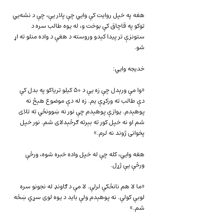
هغه په خپل روایت کې وايي چې پلار یې، چې د نشه‌يي 
توکو په قاچاق کې بوخت و، له یوه طالب سره د 
ستونزې تر پیدا کېدو وروسته د هغې د واده منلو ته اړ 
شو.
خدیجه وايي:
«وا مې ورېدل چې زه یې د ۵۰ کیلو تریاکو په بدل کې 
دې طالب ته ورکړې یم. زه له دې موضوع هېڅ نه 
پوهېدم. یوازې پوهېدم چې نور نه ښوونځي ته تلای 
شم او نه خپل کور ته بېرته ګرځېدلای شم. نور خپل 
پخوانی ژوند نه لرم.»
هغه وايي، کله چې له خپل واده خبره شوه، ورځې 
ورځې یې ژړل.
«ما لا هم نانځکې لرلې. لا مې د ګاونډ له نجونو سره 
لوبې کولې. نه پوهېدم ولې باید د یوه لوی سړي ښځه 
شم.»