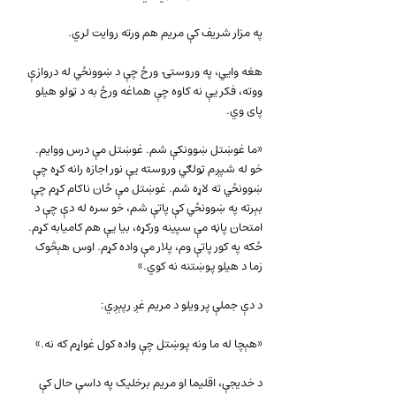
په مزار شریف کې مریم هم ورته روایت لري.
هغه وايي، په وروستۍ ورځ چې د ښوونځي له دروازې 
ووته، فکر یې نه کاوه چې هماغه ورځ به د ټولو هیلو 
پای وي.
«ما غوښتل ښوونکې شم. غوښتل مې درس ووایم. 
خو له شپږم ټولګي وروسته یې نور اجازه رانه کړه چې 
ښوونځي ته لاړه شم. غوښتل مې ځان ناکام کړم چې 
بېرته په ښوونځي کې پاتې شم، خو سره له دې چې د 
امتحان پاڼه مې سپینه ورکړه، بیا یې هم کامیابه کړم. 
ځکه په کور پاتې وم، پلار مې واده کړم. اوس هېڅوک 
زما د هیلو پوښتنه نه کوي.»
د دې جملې پر ویلو د مریم غږ رپېږي:
«هېچا له ما ونه پوښتل چې واده کول غواړم که نه.»
د خدیجې، اقلیما او مریم برخلیک په داسې حال کې 