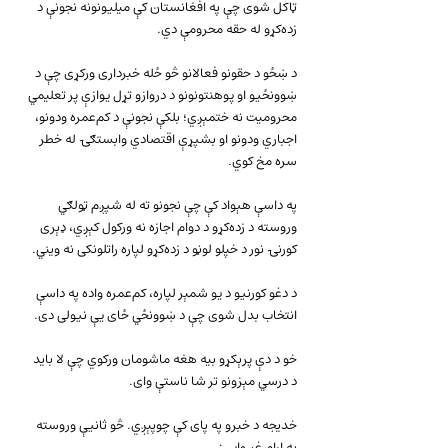
ټاکل شوی چې په افغانستان کې میلیونونه نجونې د 
زده‌کړو له حقه محرومې دي.
د ښځو د حقونو فعالانو څو ځله خبرداری ورکړی چې د 
ښوونځیو او پوهنتونونو د دروازو تړل یوازې پر تعلیمي 
محرومیت نه ختمېږي؛ بلکې نجونې د کم‌عمره ودونو، 
اجباري ودونو او بشپړې اقتصادي وابستګۍ له خطر 
سره مخ کوي.
په داسې هېواد کې چې نجونو ته له شپږم ټولګي 
وروسته د زده‌کړو د دوام اجازه نه ورکول کېږي، ډېری 
کورنۍ نور د خپلو لوڼو د زده‌کړو لپاره راتلونکی نه ویني.
د دغو کورنیو د یو شمېر لپاره، کم‌عمره واده په داسې 
انتخاب بدل شوی چې د ښوونځي ځای یې نیولی دی.
خو د دې پرېکړو بیه هغه ماشومان ورکوي چې لا باید 
د درسي مېزونو تر شا ناستې وای.
خدیجه د خبرو په پای کې چوپېږي. څو ثانیې وروسته 
په ارام غږ وايي: