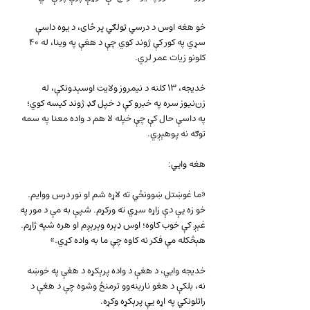
خو هغه اوس د درسي ټولګي پر ځای، د یوه داسې 
سړي په کور کې ژوند کوي چې د هغې په وینا، له ۴۰ 
کلونو زیات عمر لري.
خدیجه، ۱۳ کلنه د نیمروز ولایت اوسېدونکې، له 
زن‌نیوز سره په خبرو کې د خپل ګډ ژوند کیسه کوي؛ 
په داسې حال کې چې خپله لا هم د واده معنا په سمه 
توګه نه پوهېږي.
هغه وايي:
«ما غوښتل ښوونځي ته لاړه شم او نور درس ووایم. 
خو زه یې دې زاړه سړي ته ورکړم. شپې به مې د مور په 
غېږ کې خوب کاوه؛ اوس ډېره وېرېږم او هره شپه ژاړم. 
هېڅکله مې فکر نه کاوه چې ما به واده کړي.»
خدیجه وايي، د هغې د واده پرېکړه د هغې په خوښه 
نه، بلکې د هغو نارینه‌وو ترمنځ وشوه چې د هغې د 
راتلونکي په اړه یې پرېکړه وکړه.