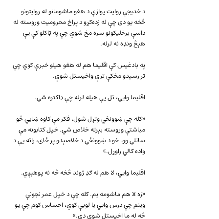
د خدیجې روایت یوازې د هغو ماشومانو له روایتونو 
څخه یو دی چې له زده‌کړو د پراخ محرومیت وروسته له 
داسې برخلیکونو سره مخ شوي چې په ټاکلو کې یې 
هېڅ ونډه نه لرله.
په بادغیس کې اقلیما هم له هغو هیلو خبرې کوي چې 
تر رسېدو مخکې ترې واخیستل شوې.
اقلیما وايي، تل یې هیله لرله چې ډاکتره شي.
«کله چې ښوونځي وتړل شول، فکر مې کاوه ښايي څو 
میاشتې وروسته بېرته خلاص شي. خپل کتابونه مې 
ساتلي وو. خو د ښوونځي د خلاصېدو پر ځای، راته یې د 
واده کالي راوړل.»
اقلیما وايي، لا هم له ګډ ژوند څخه څه نه پوهېږي.
«زه لا هم ماشومه یم. کله چې د خپل عمر نجونې 
وینم چې درس وايي یا لوبې کوي، احساس کوم چې یو 
څه له ما اخیستل شوي دي.»