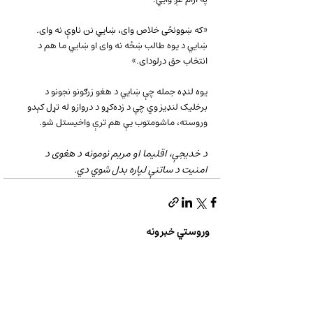
«که ښوونځی خلاص وای، ښايي نن ناوې نه وای. 
ښايي د یوه طالب ښځه نه وای او ښايي ما هم د 
انتخاب حق درلودای.»
یوه لنډه جمله چې ښايي د هغو زرګونو نجونو د 
برخلیک لنډیز وي چې د زده‌کړو د دروازو له تړل کېدو 
وروسته، ماشومتوب یې هم ترې واخیستل شو.
د خدیجې، اقلیما او مریم نومونه د هغوی د 
امنیت د ساتنې لپاره بدل شوي دي.
وروستي خبرونه