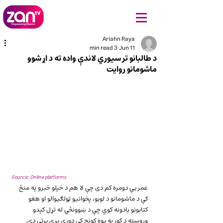
Ariahn Raya
3 min read
Jun 11
د طالبانو تر سیوري لاندې واده ته د اړ شوو
ماشومانو روایت
Source: Online platforms
عمر یې دومره کم دی چې لا هم د خپلو خبرو په منځ 
کې د ماشومانو د لوبو، پخوانیو ټولګیوالو او هغو 
کتابونو یادونه کوي چې د ښوونځي له تړل کېدو 
وروسته د کور په یوه کونج کې دوړې پرې پرتې دي.