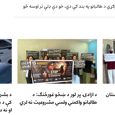
ړي د طالبانو په بند کې دي، خو دې ډلې تر اوسه څو 
تان
د ازادۍ پر لور د ښځو غورځنګ: د
د بشري
طالبانو واکمني ولسي مشروعیت نه لري
کې د ښ
او نه 