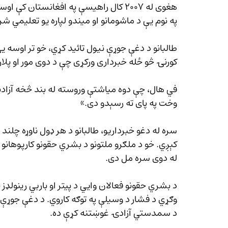
هغوی له ۲۰۰۷ کال راهیسې په افغانستان 
په نوم یې د ماشومانو او میندو لپاره یو تعلیمي ش
طالبانو د دغې جوړې نیول تائید کړي، خو تر اوسه ی
کورنۍ څو ځله خبرداری ورکړی چې د دوی مور او پلار
في هال، چې دوه میاشتې وروسته له بند څخه آزادېد
وخت په پای ته رسېدو دی.»
سره له دغو خبرداریو، طالبانو د هر ډول ناوړه چلند
له دوی سره مل دی.
د بشري حقونو فعالان وایي د پیتر او باربي رینولډ
وګړي د فشار د وسیلې په توګه کاروي. د دغې جوړې کو
د سمدستي آزادۍ غوښتنه کړې ده.