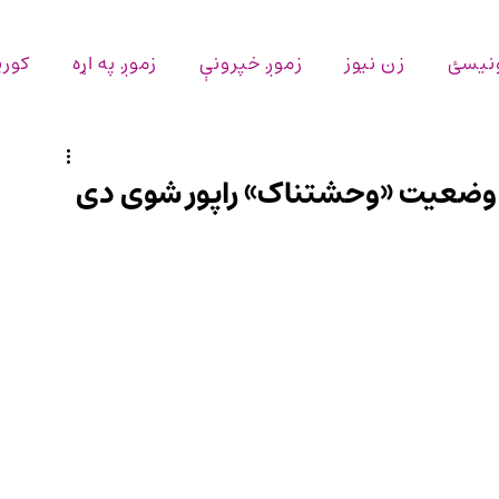
ونیسئ
زن نیوز
زموږ خپرونې
زموږ په اړه
کورپ
ړې وضعیت «وحشتناک» راپور شوی دی