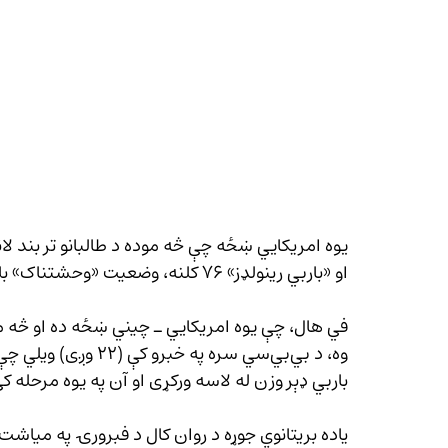
او «باربي رینولډز» ۷۶ کلنه، وضعیت «وحشتناک» بللی دی.
في هال، چې یوه امریکايي ـ چيني ښځه ده او څه م
وه، د بي‌بي‌سي سره پ
باربي ډېر وزن له لاسه ورکړی او آن په یوه مرحله کې
یاده بریتانوي جوړه د روان کال د فبرورۍ په میاشت 