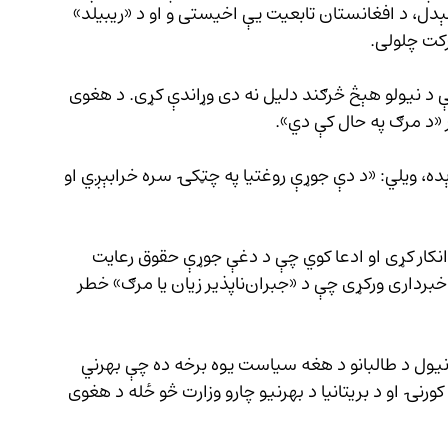
کې اوسېدل، د افغانستان تابعیت یې اخیستی و او د «ریبیلد» 
رکت چلولی.
ې د نیولو هېڅ څرګند دلیل نه دی وړاندې کړی. د هغوی 
 «د مرګ په حال کې دي».
ه، ویلي: «د دې جوړې روغتیا په چټکۍ سره خرابېږي او 
 انکار کړی او ادعا کوي چې د دغې جوړې حقوق رعایت 
کېږي. خو د ملګرو ملتونو د بشري حقونو کارپوهانو خبرداری ورکړی چې د «جبران‌ناپذیر زیان یا مرګ» خطر 
ز نیول د طالبانو د هغه سیاست یوه برخه ده چې بهرني 
رنۍ او د بریتانیا د بهرنیو چارو وزارت څو ځله د هغوی 