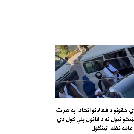
 حقونو د فعالانو اتحاد: په هرات
ځو نیول نه د قانون پلي کول دي
د عامه نظم ټینګول