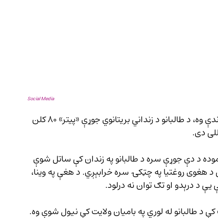
Social Media
یوه امریکايي ښځه چې څه موده د طالبانو تر بند لاندې وه، د طالبانو د زنداني بریتانوي جوړې «پیتر» ۸۰ کلن 
وده د دې جوړې سره د طالبانو په زندان کې ساتل شوې 
ه خبرو کې (۲۲ وږی) ویلي چې د هغوی روغتیا په چټکۍ سره خرابېږي. د هغې په وینا، 
 یې د درېدو او تګ توان نه درلود.
کې د طالبانو له لوري په بامیان ولایت کې نیول شوې وه. 