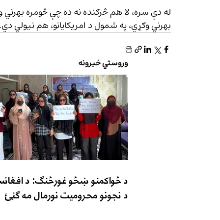
له دې سره، لا هم څرګنده نه ده چې څومره بهرني وګ
بهرني وګړي، په شمول د امریکایانو، هم نیولي دي.
وروستي خبرونه
د ځواکمنو ښځو غورځنګ: د افغانس
د نجونو محرومیت نورمال مه ګڼئ