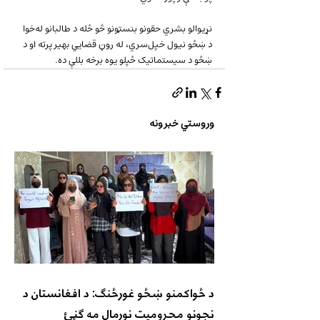
نړیوالو بشري حقونو بنسټونو څو ځله د طالبانو له‌خوا 
د ښځو نیول خپل‌سري، له روڼ قضايي بهیر پرته او د 
ښځو د سیستماتیک ځپلو یوه برخه بللې ده.
وروستي خبرونه
د ځواکمنو ښځو غورځنګ: د افغانستان د
نجونو محرومیت نورمال مه ګڼئ