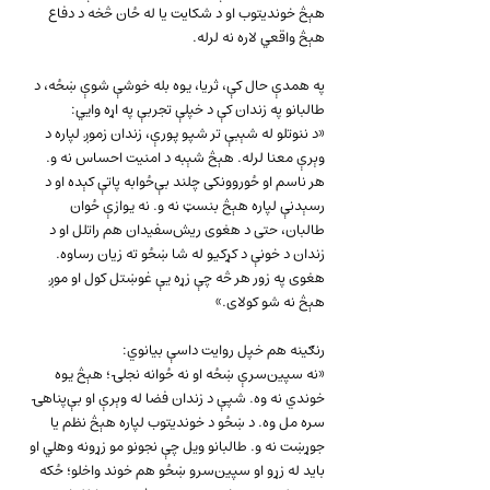
هېڅ خوندیتوب او د شکایت یا له ځان څخه د دفاع 
هېڅ واقعي لاره نه لرله.
په همدې حال کې، ثریا، یوه بله خوشې شوې ښځه، د 
طالبانو په زندان کې د خپلې تجربې په اړه وايي:
«د ننوتلو له شېبې تر شپو پورې، زندان زموږ لپاره د 
وېرې معنا لرله. هېڅ شېبه د امنیت احساس نه و. 
هر ناسم او ځوروونکی چلند بې‌ځوابه پاتې کېده او د 
رسېدنې لپاره هېڅ بنسټ نه و. نه یوازې ځوان 
طالبان، حتی د هغوی ریش‌سفیدان هم راتلل او د 
زندان د خونې د کړکیو له شا ښځو ته زیان رساوه. 
هغوی په زور هر څه چې زړه یې غوښتل کول او موږ 
هېڅ نه شو کولای.»
رنګینه هم خپل روایت داسې بیانوي:
«نه سپین‌سرې ښځه او نه ځوانه نجلۍ؛ هېڅ یوه 
خوندي نه وه. شپې د زندان فضا له وېرې او بې‌پناهۍ 
سره مل وه. د ښځو د خوندیتوب لپاره هېڅ نظم یا 
جوړښت نه و. طالبانو ویل چې نجونو مو زړونه وهلي او 
باید له زړو او سپین‌سرو ښځو هم خوند واخلو؛ ځکه 