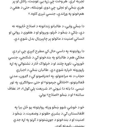
تجربه لري. هر وخت چې زړه یې غوښت، راتلل او پر 
هرې ښځې او نجلۍ چې دوی غوښتله، حتی د هغې د 
هم‌خونو په وړاندې، جنسي تېری کاوه.»
دا ښځې وايي، د طالبانو زندانونه د اصلاح ځایونه نه 
دي، بلکې د ښځو د ځپلو، وېرولو او د هغوی د رواني او 
انساني امنیت د ماتولو پر چاپېریال بدل شوي دي.
دا روایتونه په داسې حال کې مطرح کېږي چې تر دې 
مخکې هم د طالبانو په بندخونو کې د شکنجې، جنسي 
ځورونې، ناوړه چلند او د خپلواک څار د نشتوالي په اړه 
راپورونه خپاره شوي دي. طالبان ښځې د اجباري 
حجاب د نه مراعتولو، په اعتراضونو کې د ګډون، مدني 
فعالیتونو، «اخلاقي جرمونو» او حتی سوالګرۍ په تور 
نیسي. دا ډله دا نیونې «د شریعت پلي کول»، «د عفاف 
ساتنه» او د ښځو «اصلاح» بولي.
خو د خوشې شوو ښځو ورته روایتونه یو ځل بیا په 
افغانستان کې د بشري حقونو د وضعیت، د ښځو د 
امنیت او د بندخونو د جوړښتونو د کړنو په اړه جدي 
پوښتنې راپورته کوي.