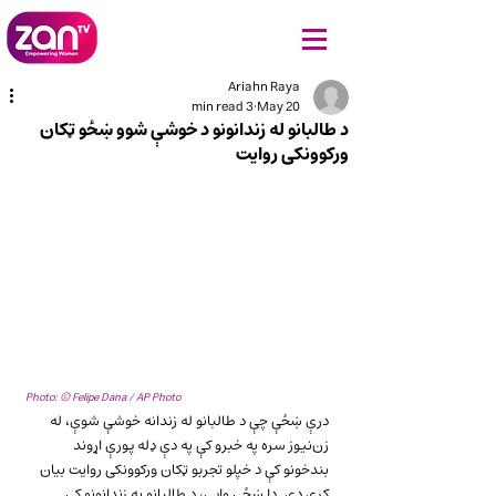
Ariahn Raya
3 min read
May 20
د طالبانو له زندانونو د خوشې شوو ښځو ټکان
ورکوونکی روایت
Photo: © Felipe Dana / AP Photo
درې ښځې چې د طالبانو له زندانه خوشې شوې، له 
زن‌نیوز سره په خبرو کې په دې ډله پورې اړوند 
بندخونو کې د خپلو تجربو ټکان ورکوونکی روایت بیان 
کړی دی. دا ښځې وايي، د طالبانو په زندانونو کې 