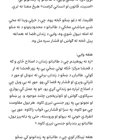
«امنیت، قانون او انساني کرامت» هېڅ معنا نه لري.
اقلیما، له دغو ښځو څخه یوه، چې د خپلې وینا له مخې 
شپږ میاشتې مخکې د طالبانو د محدودیتونو د نه منلو 
له امله نیول شوې وه، وايي د زندان فضا له هماغه 
پیل څخه له ګواښ او فشار سره مل وه.
هغه وايي:
«زه نه پوهېدم چې د طالبانو زندان د اصلاح ځای و که 
د فحشا مرکز؛ ځکه ټولې ښځې یې په زور فحشا ته اړ 
کولې. طالبان د ښځو د زندان برخې ته ننوتل او موږ د 
تلپاتې وېرې او فشار په فضا کې وو. موږ ته یې ویل چې 
د اصلاح لپاره مو زنداني کړي یو، خو په عمل کې یوازې 
سپکاوی، ګواښ او تاوتریخجن چلند موجود و. پر ښځو 
او نجونو یې په زور جنسي تېری کاوه. هر ډول مقاومت 
چې مو کاوه، په سزا او فشار یې ځواب راکاوه. موږ یې 
انفرادي خونې ته بېولو او وروسته، حتی په ډله‌ییز ډول، 
طالبانو پر بندیانو جنسي تېری کاوه.»
هغه ټینګار کوي چې د طالبانو په زندانونو کې ښځو 