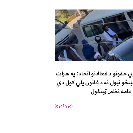
 حقونو د فعالانو اتحاد: په هرات
ځو نیول نه د قانون پلي کول دي
د عامه نظم ټینګول
نور وګورئ