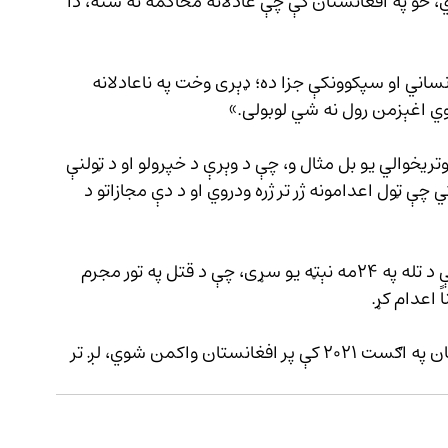
ي، خو په افغانستان کې چې عادلانه محاکمه نه شته، دا 
عدام سزا يوه بې‌رحمانه، غيرانساني او سپکوونکې جزا ده؛ ډېری وخت په ناعادلانه 
وي اغېزمن رول نه شي لوبولی.»
تريخوالي يو بل مثال و، چې د وېرې د خپرولو او د ټولنې 
چې ټول اعدامونه ژر تر ژره ودروي او د دې مجازاتو د 
دا په داسې حال کې ده چې د طالبانو سترې محکمې د تله په ۲۴مه نېټه يو سړی، چې د قتل په تور مجرم 
 اعدام کړ.
د راپورونو له مخې، له هغه وخت راهيسې چې طالبان په اګست ۲۰۲۱ کې پر افغانستان واکمن شوي، لږ تر 