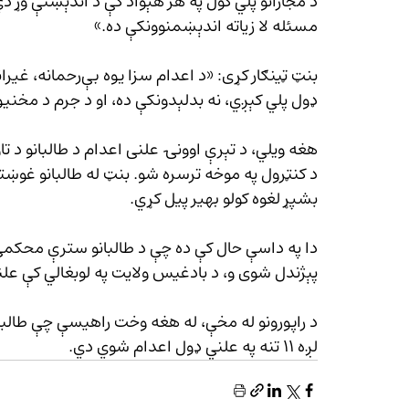
د مجازاتو پلي کول په هر هېواد کې د اندېښنې وړ د
مسئله لا زياته اندېښمنوونکې ده.»
بنټ ټينګار کړی: «د ا
ډول پلي کېږي، نه بدلېدونکې ده، او د جرم د مخني
هغه ويلي، د تېرې اوونۍ علنی اعدام د طالبانو د تاو
د کنټرول په موخه ترسره شو. بنټ له طالبانو غوښتي 
بشپړ لغوه کولو بهير پيل کړي.
پېژندل شوی و، د بادغیس ولايت په لوبغالي کې علناً
لږه ۱۱ تنه په علني ډول اعدام شوي دي.