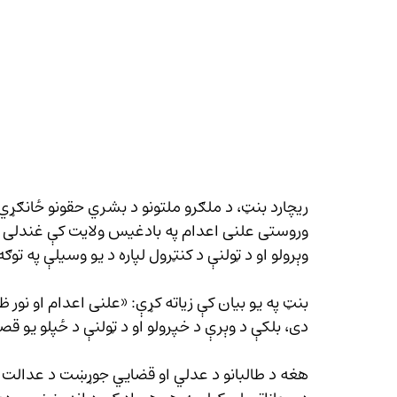
ريچارد بنټ، د ملګرو ملتونو د بشري حقونو ځانګړي ر
وروستی علنی اعدام په بادغیس ولايت کې غندلی او
وېرولو او د ټولنې د کنټرول لپاره د يو وسيلې په توګه
بنټ په يو بيان کې زياته کړې: «علنی اعدام او نور ظ
دی، بلکې د وېرې د خپرولو او د ټولنې د ځپلو يو ق
هغه د طالبانو د عدلي او قضايي جوړښت د عدالت ا