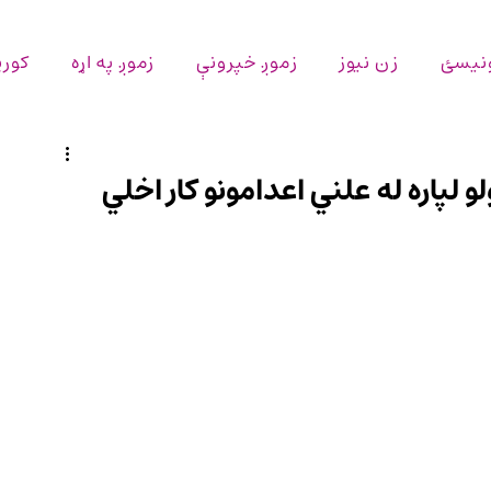
ونیسئ
زن نیوز
زموږ خپرونې
زموږ په اړه
کورپ
و لپاره له علني اعدامونو کار اخلي