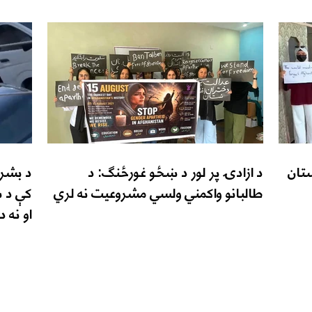
تان
د ازادۍ پر لور د ښځو غورځنګ: د
د بشري
طالبانو واکمني ولسي مشروعیت نه لري
کې د ښ
او نه 