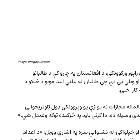
Image: unognewsroom
اپور ورکوونکي، د افغانستان په چارو کې د طالبانو 
 ويلي یې دي چې طالبان له علني اعدامونو د خلکو د 
 کار اخلي.
المانه مجازات نه يوازې يو وېروونکی ډول تاوتريخوالی 
صدي وسيله ده. دا کړنې بايد په څرګنده توګه وغندل شي.»
و خپلواکۍ له نشتوالي سره په اشارې وويل: «د اعدام 