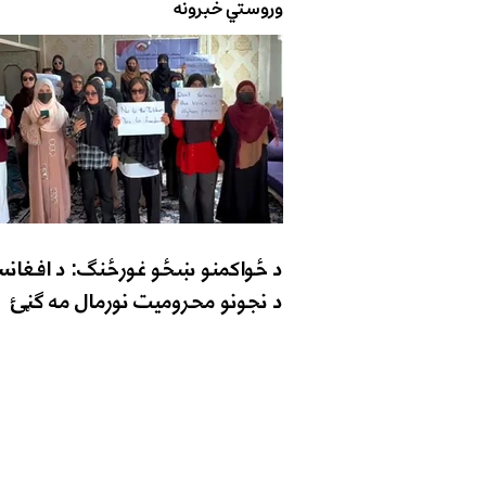
وروستي خبرونه
د ځواکمنو ښځو غورځنګ: د افغانس
د نجونو محرومیت نورمال مه ګڼئ