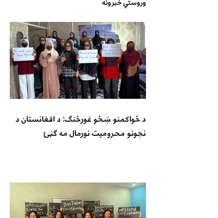
وروستي خبرونه
د ځواکمنو ښځو غورځنګ: د افغانستان د
نجونو محرومیت نورمال مه ګڼئ