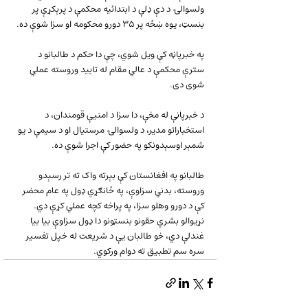
ولسوالۍ د دې ډلې د ابتدائیه محکمې د پرېکړې پر 
بنسټ، یوه ښځه پر ۳۵ دورو محکومه او سزا شوې ده.
په خبرپاڼه کې ویل شوي، چې دا حکم د طالبانو د 
سترې محکمې د عالي مقام له تایید وروسته عملي 
شوی دی.
د خبرپاڼې له مخې، دا سزا د امنیې قومندان، د 
استخباراتو مدیر، د ولسوالۍ مرستیال او د سیمې د یو 
شمېر اوسېدونکو په حضور کې اجرا شوې ده.
طالبانو په افغانستان کې بېرته واک ته تر رسېدو 
وروسته، بدني سزاوې، په ځانګړي ډول په عام محضر 
کې د دورو وهلو سزا، په پراخه کچه عملي کړې دي. 
نړیوالو بشري حقونو بنسټونو دا ډول سزاوې بیا بیا 
غندلې دي، خو طالبان یې د شریعت له خپل تفسیر 
سره سم تطبیق ته دوام ورکوي.