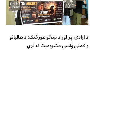
د ازادۍ پر لور د ښځو غورځنګ: د طالبانو
واکمني ولسي مشروعیت نه لري