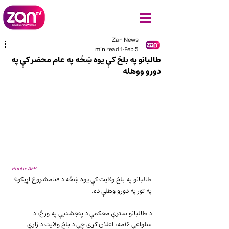
Zan News
1 min read
Feb 5
طالبانو په بلخ کې یوه ښځه په عام محضر کې په
دورو ووهله
Photo: AFP
طالبانو په بلخ ولایت کې یوه ښځه د «نامشروع اړیکو» 
په تور په دورو وهلې ده.
د طالبانو سترې محکمې د پنجشنبې په ورځ، د 
سلواغې ۱۶مه، اعلان کړی چې د بلخ ولایت د زاري 