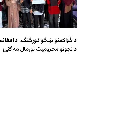
د ځواکمنو ښځو غورځنګ: د افغانس
د نجونو محرومیت نورمال مه ګڼئ
اړیکه ونیسئ