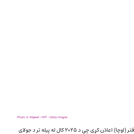
Photo: A. Majeed / AFP – Getty Images
د ملګرو ملتونو د بشردوستانه مرستو د همغږۍ دفتر (اوچا) اعلان کړی چې د ۲۰۲۵ کال له پیله تر د جولای 