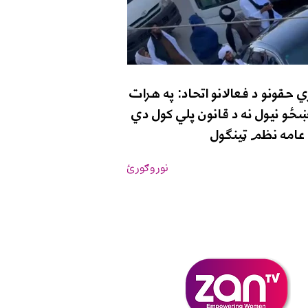
 حقونو د فعالانو اتحاد: په هرات
ځو نیول نه د قانون پلي کول دي
د عامه نظم ټینګول
نور وګورئ