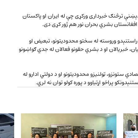
ېښنې ترڅنګ خبرداری ورکړی چې له ایران او پاکستان 
یادې ادارې ویلي چې افغان ښځې او نجونې له بېرته‌راستنېدو وروسته له سختو محدودیتونو، تبعیض او 
ن، خبریالان او د بشري حقونو فعالان له جدي ګواښونو 
ادي ستونزو، ټولنیزو محدودیتونو او د دولتي ادارو له 