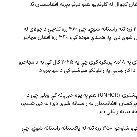
ورې، لږ تر لږه یو میلیون او ۵۴۱ زره افغان کډوال له ګاونډیو هېوادونو بېرته افغانستان ته 
د دې راپور له مخې، یوازې له ایرانه یو میلیون او ۲۰۱ زره تنه راستانه شوي، چې ۴۶۰ زره تنه‌یې د جولای له 
لومړۍ نېټې تر ۱۹مې نېټې پورې افغانستان ته داخل شوي دي. په همدې موده کې، ۳۴۰ زره افغان مهاجر 
اوچا خبرداری ورکړی چې د پاکستان حکومت د جولای په ۱۸مه پرېکړه کړې چې په ۲۰۲۵ کال کې به د مهاجرو 
نه کړي، چې دا کار ښايي په راتلونکو میاشتو کې د مهاجرو د 
په ورته وخت کې، د ملګرو ملتونو د کډوالو عالي کمېشنرۍ (UNHCR) هم په یوه خبرپاڼه کې ویلي چې د 
له پیله تر اوسه، له ۱.۴ میلیون ډېر کسان افغانستان ته راستانه شوي دي؛ له دې شمېر، 
د دې خبرپاڼې پر بنسټ، یوازې د حمل په میاشت کې، شاوخوا ۳۵۰ زره تنه له پاکستانه راستانه شوي، چې 