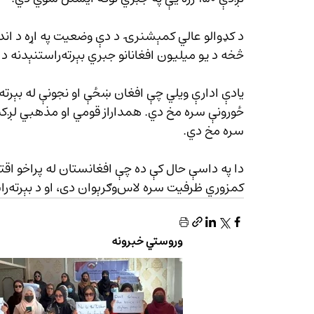
د کډوالو عالي کمېشنرۍ د دې وضعیت په اړه د اند
څخه د یو میلیون افغانانو جبري بېرته‌راستنېدنه د افغانستان بشري بحران نور هم ژور کړی دی.
ځورونې سره مخ دي. همداراز قومي او مذهبي لږکیا
سره مخ دي.
دا په داسې حال کې ده چې افغانستان له پراخو اقتص
کمزوري ظرفیت سره لاس‌وګرېوان دی، او د بېرته‌راستنېدونکو پراخو اړتیاوو د پوره کولو توان نه لري.
وروستي خبرونه