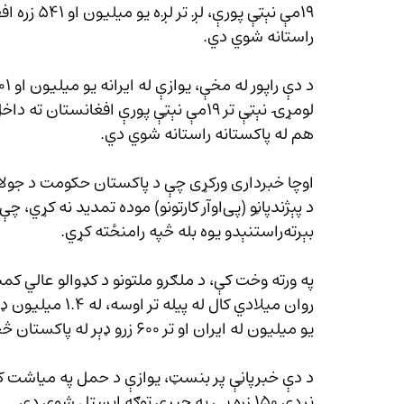
۱۹مې نېټې پ
راستانه شوي دي.
هم له پاکستانه راستانه شوي دي.
د پېژندپاڼو (پی‌او‌آر کارتونو) موده تمدید 
بېرته‌راستنېدو یوه بله څپه رامنځته کړي.
روان میلادي کال 
یو میلیون له ایران او تر ۶۰۰ زرو ډېر له پاکستان څخه بېرته راغلي دي.
نږدې ۱۵۰ زره یې په جبري توګه ایستل شوي دي.