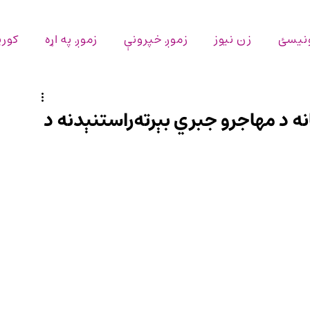
ونیسئ
زن نیوز
زموږ خپرونې
زموږ په اړه
کورپ
نه د مهاجرو جبري بېرته‌راستنېدنه د