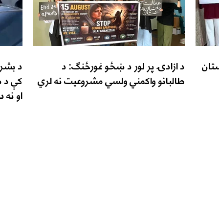
تان
د ازادۍ پر لور د ښځو غورځنګ: د
د بشري
طالبانو واکمني ولسي مشروعیت نه لري
کې د ښ
او نه 
زن نیوز
زموږ خپرونې
زموږ په اړه
کورپاڼه